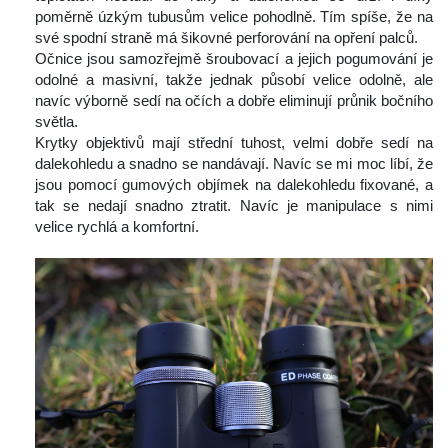
poměrně úzkým tubusům velice pohodlně. Tím spíše, že na 
vé spodní straně má šikovné perforování na opření palců.
 Očnice jsou samozřejmě šroubovací a jejich pogumování je 
odolné a masivní, takže jednak působí velice odolně, ale 
navíc výborně sedí na očích a dobře eliminují průnik bočního 
větla.
 Krytky objektivů mají střední tuhost, velmi dobře sedí na 
dalekohledu a snadno se nandávají. Navíc se mi moc líbí, že 
jsou pomocí gumových objímek na dalekohledu fixované, a 
tak se nedají snadno ztratit. Navíc je manipulace s nimi 
velice rychlá a komfortní.