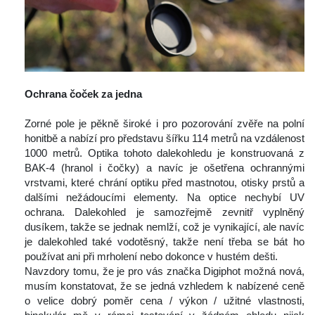
 
Ochrana čoček za jedna
 
 Zorné pole je pěkně široké i pro pozorování zvěře na polní 
honitbě a nabízí pro představu šířku 114 metrů na vzdálenost 
1000 metrů. Optika tohoto dalekohledu je konstruovaná z 
BAK-4 (hranol i čočky) a navíc je ošetřena ochrannými 
vrstvami, které chrání optiku před mastnotou, otisky prstů a 
dalšími nežádoucími elementy. Na optice nechybí UV 
ochrana. Dalekohled je samozřejmě zevnitř vyplněný 
dusíkem, takže se jednak nemlží, což je vynikající, ale navíc 
je dalekohled také vodotěsný, takže není třeba se bát ho 
používat ani při mrholení nebo dokonce v hustém dešti. 
 Navzdory tomu, že je pro vás značka Digiphot možná nová, 
musím konstatovat, že se jedná vzhledem k nabízené ceně 
o velice dobrý poměr cena / výkon / užitné vlastnosti, 