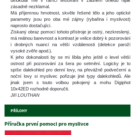
binokulár mě v rámci testování v žádném ohledu nijak 
zásadně nezklamal.
 Má příjemnou hmotnost, skvěle řešené tělo a jeho optické 
parametry jsou pro oba mé zájmy (rybařina i myslivost) 
naprosto dostačující.
 Získaný obraz pomocí tohoto přístroje je ostrý, nezkreslený, 
má reálnou barevnost a kontrast je velice dobrý k pozorování 
i drobných nuancí na větší vzdálenosti (detekce paroží 
vysoké zvěře apod.).
 K jeho dokonalosti by se mi líbila jeho ještě o level větší 
ostrost při pozorování za šera po setmění. Logicky je to 
píše dalekohled pro denní lovy, na převážně podvečerní a 
noční lovy si myslivec pořizuje jiné typy dalekohledů. Ale 
jinak jsem s touto volbou pokojený a mohu Digiphot 
10x42ED rozhodně doporučit.
Jiří LOUTHAN
PŘÍLOHY
Příručka první pomoci pro myslivce