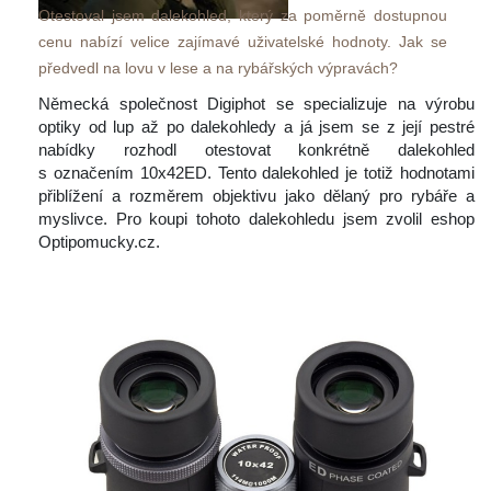
Otestoval jsem dalekohled, který za poměrně dostupnou 
cenu nabízí velice zajímavé uživatelské hodnoty. Jak se 
předvedl na lovu v lese a na rybářských výpravách?
 Německá společnost Digiphot se specializuje na výrobu 
optiky od lup až po dalekohledy a já jsem se z její pestré 
nabídky rozhodl otestovat konkrétně dalekohled 
 označením 10x42ED. Tento dalekohled je totiž hodnotami 
přiblížení a rozměrem objektivu jako dělaný pro rybáře a 
myslivce. Pro koupi tohoto dalekohledu jsem zvolil eshop 
Optipomucky.cz.