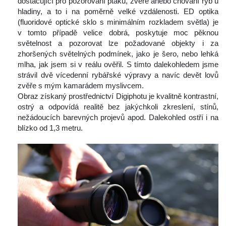
dostačující pro pozorování ptáků, zvěře anebo chování ryb u 
hladiny, a to i na poměrně velké vzdálenosti. ED optika 
(fluoridové optické sklo s minimálním rozkladem světla) je 
v tomto případě velice dobrá, poskytuje moc pěknou 
větelnost a pozorovat lze požadované objekty i za 
zhoršených světelných podmínek, jako je šero, nebo lehká 
mlha, jak jsem si v reálu ověřil. S tímto dalekohledem jsme 
trávil dvě vícedenní rybářské výpravy a navíc devět lovů 
zvěře s mým kamarádem myslivcem.
 Obraz získaný prostřednictví Digiphotu je kvalitně kontrastní, 
ostrý a odpovídá realitě bez jakýchkoli zkreslení, stínů, 
nežádoucích barevných projevů apod. Dalekohled ostří i na 
blízko od 1,3 metru. 