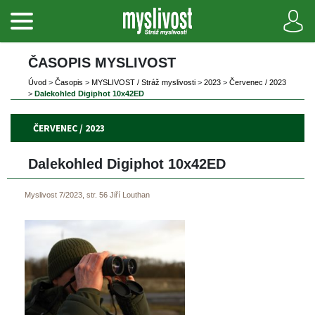
ČASOPIS MYSLIVOST 
Úvod
 
>
 
Časopi
 
>
 
MYSLIVOST / Stráž myslivosti
 
>
 
2023
 
>
 
Červenec / 2023
>
 
Dalekohled Digiphot 10x42ED
ČERVENEC / 2023
Dalekohled Digiphot 10x42ED 
Myslivost 7/2023, str. 56
Jiří Louthan
 