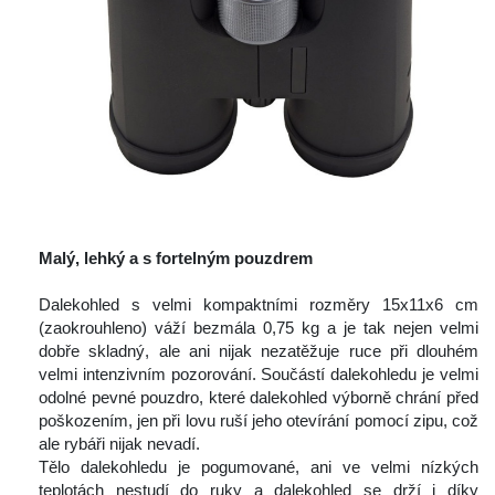
 
Malý, lehký a s fortelným pouzdrem
 
 Dalekohled s velmi kompaktními rozměry 15x11x6 cm 
(zaokrouhleno) váží bezmála 0,75 kg a je tak nejen velmi 
dobře skladný, ale ani nijak nezatěžuje ruce při dlouhém 
velmi intenzivním pozorování. Součástí dalekohledu je velmi 
odolné pevné pouzdro, které dalekohled výborně chrání před 
poškozením, jen při lovu ruší jeho otevírání pomocí zipu, což 
ale rybáři nijak nevadí.
 Tělo dalekohledu je pogumované, ani ve velmi nízkých 
teplotách nestudí do ruky a dalekohled se drží i díky 