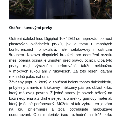
 
Ostření kovovými prvky
 
 Ostření dalekohledu Digiphot 10x42ED se neprovádí pomocí 
plastových ovládacích prvků, jak je tomu u mnohých 
konkurenčních binokulárů, ale celokovovým ostřícím 
šroubem. Kovová dioptrický kroužek pro doostření rozdílu 
mezi oběma očima je umístěn před pravou očnicí. Oba tyto 
prvky mají výrazném perforování, takže nekloužou 
v mokrých rukou ani v rukavicích. Za toto řešení dávám 
rozhodně palec nahoru.
 Závěsný popruh, který je součástí balení tohoto dalekohledu, 
je bytelný a navíc má šikovný měkčený pás pro oblast krku, 
který má dvojí povrch. Z jedné strany je povrch řešený na 
bázi neoprenu a z druhé se jedná o měkký gumový materiál, 
který je četně perforovaný. Můžete si tak vybrat, co je vám 
na kru příjemnější a zda potřebujete neklouzavé 
pogumování. Oba materiály jsou rozhodně na kůži krku 