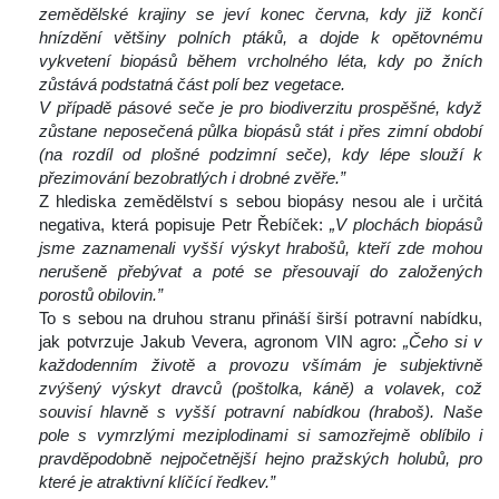
zemědělské krajiny se jeví konec června, kdy již končí 
hnízdění většiny polních ptáků, a dojde k opětovnému 
vykvetení biopásů během vrcholného léta, kdy po žních 
zůstává podstatná část polí bez vegetace. 
V případě pásové seče je pro biodiverzitu prospěšné, když 
zůstane neposečená půlka biopásů stát i přes zimní období 
(na rozdíl od plošné podzimní seče), kdy lépe slouží k 
přezimování bezobratlých i drobné zvěře.”
 Z hlediska zemědělství s sebou biopásy nesou ale i určitá 
negativa, která popisuje Petr Řebíček: 
„V plochách biopásů 
jsme zaznamenali vyšší výskyt hrabošů, kteří zde mohou 
nerušeně přebývat a poté se přesouvají do založených 
porostů obilovin.”
 To s sebou na druhou stranu přináší širší potravní nabídku, 
jak potvrzuje Jakub Vevera, agronom VIN agro: 
„Čeho si v 
každodenním životě a provozu všímám je subjektivně 
zvýšený výskyt dravců (poštolka, káně) a volavek, což 
ouvisí hlavně s vyšší potravní nabídkou (hraboš). Naše 
pole s vymrzlými meziplodinami si samozřejmě oblíbilo i 
pravděpodobně nejpočetnější hejno pražských holubů, pro 
které je atraktivní klíčící ředkev.”