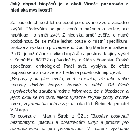
Jaký dopad biopásů je v okolí Vinoře pozorován z 
hlediska myslivosti?
 
 Za posledních šest let se počet pozorované zvěře zásadně 
zvýšil. Především se pak jedná o bažanta a zajíce, ale 
například i o srnčí zvěř. Z hlediska srnčí zvěře, je nutné 
podotknout, že se může jednat pouze o místní specifikum, 
protože z výzkumu provedeného Doc. Ing Martinem Šálkem, 
Ph.D., jehož článek o vlivu biopásů na pestrost krajiny vyšel 
v Zemědělci 8/2022 a původně byl otištěn v časopisu České 
polečnosti ornitologické Ptačí svět, vyplývá, že efekt 
biopásů se u srnčí zvěře z hlediska početnosti neprojevil.
„Biopásy jsou plné života, včel, čmeláků, ale také velké 
pousty dalšího hmyzu, brouků a ptáků. Od členů 
mysliveckého sdružení máme informace, že v biopásech a 
jejich okolí se po dvou letech výrazně zvýšily počty drobné 
zvěře, zejména bažantů a zajíců”, 
říká Petr Řebíček, jednatel 
VIN agro.
 To potvrzuje i Martin Štrobl z ČZU: 
”Biopásy poskytují 
bezobratlým, ptactvu a obratlovcům úkryt a prostor pro 
rozmnožování či pro přezimování. V našem výzkumu 