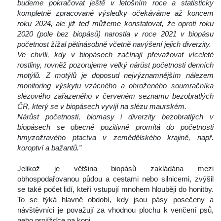
budeme pokračovat ještě v letošním roce a statisticky 
kompletně zpracované výsledky očekáváme až koncem 
roku 2024, ale již teď můžeme konstatovat, že oproti roku 
2020 (pole bez biopásů) narostla v roce 2021 v biopásu 
početnost žížal pětinásobně včetně navýšení jejich diverzity. 
Ve chvíli, kdy v biopásech začínají převažovat víceleté 
rostliny, rovněž pozorujeme velký nárůst početnosti denních 
motýlů. Z motýlů je doposud nejvýznamnějším nálezem 
monitoring výskytu vzácného a ohroženého soumračníka 
lezového zařazeného v červeném seznamu bezobratlých 
ČR, který se v biopásech vyvíjí na slézu maurském. 
Nárůst početnosti, biomasy i diverzity bezobratlých v 
biopásech se obecně pozitivně promítá do početnosti 
hmyzožravého ptactva v zemědělského krajině, např. 
koroptví a bažantů.”
 
 Jelikož je většina biopásů zakládána mezi 
obhospodařovanou půdou a cestami nebo silnicemi, zvýšil 
e také počet lidí, kteří vstupují mnohem hlouběji do honitby. 
To se týká hlavně období, kdy jsou pásy posečeny a 
návštěvníci je považují za vhodnou plochu k venčení psů, 
nebo projížďce na koni. 