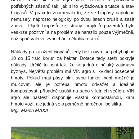
potřebných zásahů tak, jak si to vyžadovala situace a stav 
biopásů. V praxi to znamenalo to, že se biopásy například 
nemusely naprosto nelogicky po dvou letech zrušit a zasít 
znovu. Přijetí biopásů ze strany majitelů pozemků bylo 
veskrze pozitivní a na problém se narazilo pouze výjimečně, 
což spočívalo ve vynechání několika úseků.
 
 Náklady po založení biopásů, tedy bez osiva, se pohybují od 
10 do 15 tisíc korun za hektar. Dotace tedy stěží pokryje 
náklady. Určitě to není tak, že se jedná o nějaký zajímavý 
byznys. Největší problém má VIN agro s likvidací posečené 
hmoty. Pokud mají pásy plnit svou funkci, není možné je 
mulčovat, ale je potřeba hmotu odvážet a ideálně 
kompostovat, případně usušit na seno v letních sečích. VIN 
agro ale naštěstí disponuje vlastní kompostárnou, kam 
hmotu vozí, ale jedná se o poměrně náročnou logistiku.
Mgr. Martin MAXA
 
 