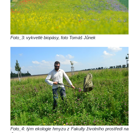
Foto_3: vykvetlé biopásy, foto Tomáš Jůnek
Foto_4: tým ekologie hmyzu z Fakulty životního prostředí na 