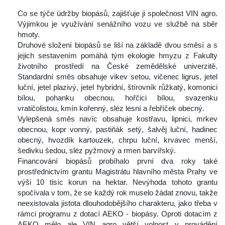
 
 Co se týče údržby biopásů, zajišťuje ji společnost VIN agro. 
Výjimkou je využívání senážního vozu ve službě na sběr 
hmoty.
 Druhové složení biopásů se liší na základě dvou směsí a s 
jejich sestavením pomáhá tým ekologie hmyzu z Fakulty 
životního prostředí na České zemědělské univerzitě. 
Standardní směs obsahuje vikev setou, vičenec ligrus, jetel 
luční, jetel plazivý, jetel hybridní, štírovník růžkatý, komonici 
bílou, pohanku obecnou, hořčici bílou, svazenku 
vratičolistou, kmín kořenný, sléz lesní a řebříček obecný.
 Vylepšená směs navíc obsahuje kostřavu, lipnici, mrkev 
obecnou, kopr vonný, pastiňák setý, šalvěj luční, hadinec 
obecný, hvozdík kartouzek, chrpu luční, krvavec menší, 
šedivku šedou, sléz pyžmový a rmen barvířský.
 Financování biopásů probíhalo první dva roky také 
prostřednictvím grantu Magistrátu hlavního města Prahy ve 
výši 10 tisíc korun na hektar. Nevýhoda tohoto grantu 
počívala v tom, že se každý rok muselo žádat znovu, takže 
neexistovala jistota dlouhodobějšího charakteru, jako třeba v 
rámci programu z dotací AEKO - biopásy. Oproti dotacím z 
AEKO mělo ale VIN agro větší volnost v provádění 