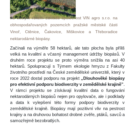
Již šestým rokem zakládá společnost VIN agro s.r.o. na 
obhospodařovaných pozemcích pražské městské části 
Vinoř, Ctěnice, Čakovice, Miškovice a Třeboradice 
nektarodárné biopásy. 
 Začínali na výměře 58 hektarů, ale tato plocha byla příliš 
velká na kvalitní a včasný management údržby biopásů. V 
druhém roce projektu se proto výměra snížila na asi 40 
hektarů. Spolupracují s Týmem ekologie hmyzu z Fakulty 
životního prostředí na České zemědělské univerzitě, který v 
roce 2022 dostal podporu na projekt 
„Dlouhověké biopásy 
pro efektivní podporu biodiverzity v zemědělské krajině”
.
 V rámci projektu se získávají kvalitní data o fungování 
nektarodárných biopásů nejen pro opylovače, ale i podklady 
a data k vylepšení této formy podpory biodiverzity v 
zemědělské krajině. Biopásy mají pozitivní vliv na pestrost 
krajiny a na druhovou bohatost drobné zvěře, ptáků, savců a 
amozřejmě bezobratlých.
 