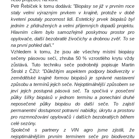
 Petr Řebíček k tomu dodává: 
”Biopásy se již v prvním roce 
taly velmi výrazným prvkem v krajině, protože v době 
kvetení poutaly pozornost lidí. Estetický prvek biopásů byl 
jedním z přidružených a velmi příjemných dopadů projektu. 
Hlavním cílem bylo samozřejmě poskytnou prostor pro 
opylovače, další bezobratlé živočichy a drobnou zvěř. To se 
na první pohled daří.” 
 Vzhledem k tomu, že jsou ale všechny místní biopásy 
ečeny pásovou sečí, zhruba 50 % vzrostlého krytu vždy 
zůstává. Tuto techniku seče podrobněji popisuje Martin 
Štrobl z ČZU: 
”Důležitým aspektem podpory biodiverzity v 
zemědělské krajině formou biopásů je správné nastavení 
způsobu a termínů jejich seče. Nejoptimálnější způsobem se 
jeví jejich postupná pásová seč. Ta spočívá v posečení 
půlky šířky biopásů v jednom termínu a ponechání druhé 
neposečené půlky biopásu do další seče. To zajistí 
permanentní dostupnost potravní nabídky, úkrytu a prostoru 
pro rozmnožování opylovačů i dalších bezobratlých během 
celé sezóny. 
Společně s partnery z VIN agro jsme zjistili, že 
nejoptimálnějším prvním termínem seče pro biodiverzitu 