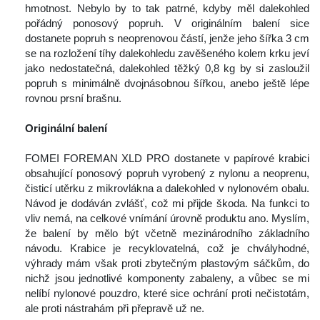
hmotnost. Nebylo by to tak patrné, kdyby měl dalekohled 
pořádný ponosový popruh. V originálním balení sice 
dostanete popruh s neoprenovou částí, jenže jeho šířka 3 cm 
e na rozložení tíhy dalekohledu zavěšeného kolem krku jeví 
jako nedostatečná, dalekohled těžký 0,8 kg by si zasloužil 
popruh s minimálně dvojnásobnou šířkou, anebo ještě lépe 
rovnou prsní brašnu.
 
Originální balení
 
 FOMEI FOREMAN XLD PRO dostanete v papírové krabici 
obsahující ponosový popruh vyrobený z nylonu a neoprenu, 
čisticí utěrku z mikrovlákna a dalekohled v nylonovém obalu. 
Návod je dodáván zvlášť, což mi přijde škoda. Na funkci to 
vliv nemá, na celkové vnímání úrovně produktu ano. Myslím, 
že balení by mělo být včetně mezinárodního základního 
návodu. Krabice je recyklovatelná, což je chvályhodné, 
výhrady mám však proti zbytečným plastovým sáčkům, do 
nichž jsou jednotlivé komponenty zabaleny, a vůbec se mi 
nelíbí nylonové pouzdro, které sice ochrání proti nečistotám, 
ale proti nástrahám při přepravě už ne.