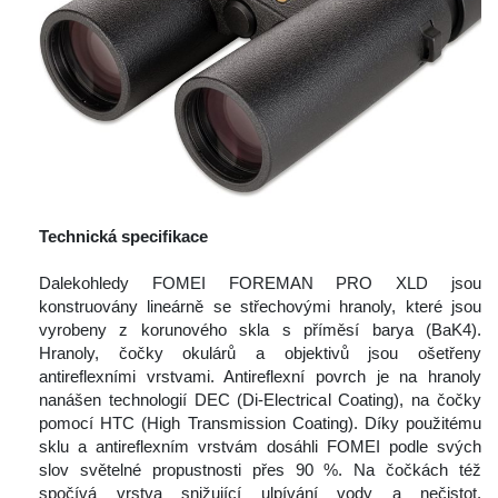
 
Technická specifikace 
 
 Dalekohledy FOMEI FOREMAN PRO XLD jsou 
konstruovány lineárně se střechovými hranoly, které jsou 
vyrobeny z korunového skla s příměsí barya (BaK4). 
Hranoly, čočky okulárů a objektivů jsou ošetřeny 
antireflexními vrstvami. Antireflexní povrch je na hranoly 
nanášen technologií DEC (Di-Electrical Coating), na čočky 
pomocí HTC (High Transmission Coating). Díky použitému 
klu a antireflexním vrstvám dosáhli FOMEI podle svých 
lov světelné propustnosti přes 90 %. Na čočkách též 
počívá vrstva snižující ulpívání vody a nečistot. 