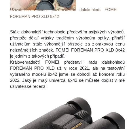
Uživatelská recenze pozorovacího dalekohledu FOMEI 
FOREMAN PRO XLD 8x42
 
 Stále dokonalejší technologie především asijských výrobců, 
přestože dělají vrásky tradičním výrobcům optiky, přináší 
uživatelům stále výkonnější přístroje za zlomkovou cenu 
nejznámějších značek. FOMEI FOREMAN PRO XLD 8x42 
je jedním z takových případů.
 Královehradečtí FOMEI představili řadu dalekohledů 
FOREMAN PRO XLD už v roce 2021, ale na testování 
vybraného modelu 8x42 jsme se dohodli až koncem roku 
2022. Jaký je malý univerzál 8x42 se můžete dočíst v mé 
uživatelské recenzi.