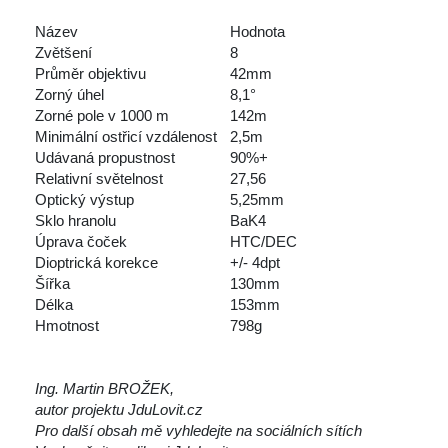
 
 Název
 Hodnota
 Zvětšení
 8
 Průměr objektivu
 42mm
 Zorný úhel
 8,1°
 Zorné pole v 1000 m
 142m
 Minimální ostřicí vzdálenost
 2,5m
 Udávaná propustnost
 90%+
 Relativní světelnost
 27,56
 Optický výstup
 5,25mm
 Sklo hranolu
 BaK4
 Úprava čoček
 HTC/DEC
 Dioptrická korekce
 +/- 4dpt
 Šířka
 130mm
 Délka
 153mm
 Hmotnost
 798g
 
 
Ing. Martin BROŽEK, 
autor projektu JduLovit.cz
Pro další obsah mě vyhledejte na sociálních sítích