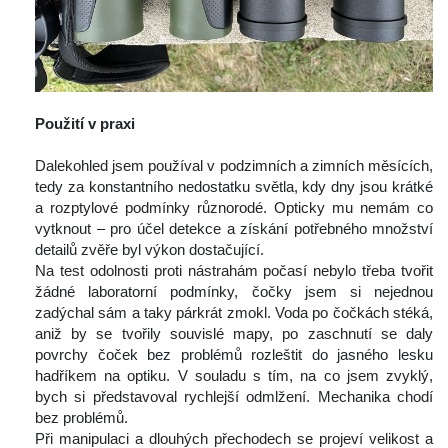
 
Použití v praxi
 
 Dalekohled jsem používal v podzimních a zimních měsících, 
tedy za konstantního nedostatku světla, kdy dny jsou krátké 
a rozptylové podmínky různorodé. Opticky mu nemám co 
vytknout – pro účel detekce a získání potřebného množství 
detailů zvěře byl výkon dostačující.
 Na test odolnosti proti nástrahám počasí nebylo třeba tvořit 
žádné laboratorní podmínky, čočky jsem si nejednou 
zadýchal sám a taky párkrát zmokl. Voda po čočkách stéká, 
aniž by se tvořily souvislé mapy, po zaschnutí se daly 
povrchy čoček bez problémů rozleštit do jasného lesku 
hadříkem na optiku. V souladu s tím, na co jsem zvyklý, 
bych si představoval rychlejší odmlžení. Mechanika chodí 
bez problémů.
 Při manipulaci a dlouhých přechodech se projeví velikost a 