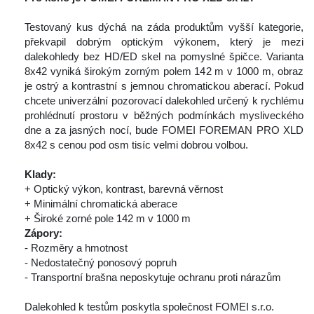
 
 Testovaný kus dýchá na záda produktům vyšší kategorie, 
překvapil dobrým optickým výkonem, který je mezi 
dalekohledy bez HD/ED skel na pomyslné špičce. Varianta 
8x42 vyniká širokým zorným polem 142 m v 1000 m, obraz 
je ostrý a kontrastní s jemnou chromatickou aberací. Pokud 
chcete univerzální pozorovací dalekohled určený k rychlému 
prohlédnutí prostoru v běžných podmínkách mysliveckého 
dne a za jasných nocí, bude FOMEI FOREMAN PRO XLD 
8x42 s cenou pod osm tisíc velmi dobrou volbou.
 
Klady:
 + Optický výkon, kontrast, barevná věrnost
 + Minimální chromatická aberace
 + Široké zorné pole 142 m v 1000 m
Zápory:
 - Rozměry a hmotnost
 - Nedostatečný ponosový popruh
 - Transportní brašna neposkytuje ochranu proti nárazům
 
 Dalekohled k testům poskytla společnost FOMEI s.r.o.