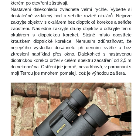
kterém po otevření zůstávají.
 Nastavení dalekohledu zvládnete velmi rychle. Vyberte si 
dostatečně vzdálený bod a seřiďte rozteč okulárů. Nejprve 
zakryjte objektiv s okulárem bez dioptrické korekce a seřiďte 
zaostření. Následně zakryjte druhý objektiv a odkryjte ten s 
okulárem s dioptrickou korekcí. Stejné místo doostřete 
kroužkem dioptrické korekce. Nemusím zdůrazňovat, že 
nejlepšího výsledku dosáhnete při denním světle a bez 
zkreslení například přes okno. Dalekohled s nastavenou 
dioptrickou korekcí držel v celém spektru zaostření od 2,5 m 
do nekonečna. Ostření jde jemně, nezadrhává, v porovnání s 
mojí Terrou jde mnohem pomaleji, což je výhodou za šera.