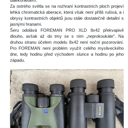
dalekohledem.
 Za ostrého světla se na rozhraní kontrastních ploch projeví 
lehká chromatická aberace, která však není příliš rušivá, a i 
obrysy kontrastních objektů jsou stále dostatečně detailní s 
jasnými hranami.
 Šeru odolává FOREMAN PRO XLD 8x42 překvapivě 
dlouho, avšak až do tmy se s ním „neprokoukáte“. Na 
druhou stranu účelem modelu 8x42 není noční pozorování. 
Pro FOREMAN není problém využít celého mysliveckého 
dne, tedy hodinu před východem slunce a hodinu po jeho 
západu.