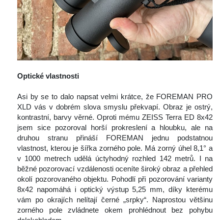
 
Optické vlastnosti
 
 Asi by se to dalo napsat velmi krátce, že FOREMAN PRO 
XLD vás v dobrém slova smyslu překvapí. Obraz je ostrý, 
kontrastní, barvy věrné. Oproti mému ZEISS Terra ED 8x42 
jsem sice pozoroval horší prokreslení a hloubku, ale na 
druhou stranu přináší FOREMAN jednu podstatnou 
vlastnost, kterou je šířka zorného pole. Má zorný úhel 8,1° a 
v 1000 metrech udělá úctyhodný rozhled 142 metrů. I na 
běžné pozorovací vzdálenosti oceníte široký obraz a přehled 
okolí pozorovaného objektu. Pohodlí při pozorování varianty 
8x42 napomáhá i optický výstup 5,25 mm, díky kterému 
vám po okrajích nelítají černé „srpky“. Naprostou většinu 
zorného pole zvládnete okem prohlédnout bez pohybu 