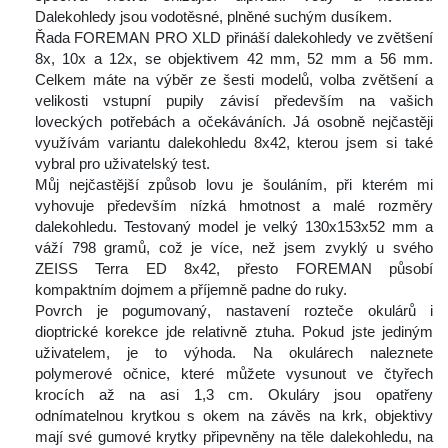
Dalekohledy jsou vodotěsné, plněné suchým dusíkem.
 Řada FOREMAN PRO XLD přináší dalekohledy ve zvětšení 
8x, 10x a 12x, se objektivem 42 mm, 52 mm a 56 mm. 
Celkem máte na výběr ze šesti modelů, volba zvětšení a 
velikosti vstupní pupily závisí především na vašich 
loveckých potřebách a očekáváních. Já osobně nejčastěji 
využívám variantu dalekohledu 8x42, kterou jsem si také 
vybral pro uživatelský test.
 Můj nejčastější způsob lovu je šouláním, při kterém mi 
vyhovuje především nízká hmotnost a malé rozměry 
dalekohledu. Testovaný model je velký 130x153x52 mm a 
váží 798 gramů, což je více, než jsem zvyklý u svého 
ZEISS Terra ED 8x42, přesto FOREMAN působí 
kompaktním dojmem a příjemně padne do ruky.
 Povrch je pogumovaný, nastavení rozteče okulárů i 
dioptrické korekce jde relativně ztuha. Pokud jste jediným 
uživatelem, je to výhoda. Na okulárech naleznete 
polymerové očnice, které můžete vysunout ve čtyřech 
krocích až na asi 1,3 cm. Okuláry jsou opatřeny 
odnímatelnou krytkou s okem na závěs na krk, objektivy 
mají své gumové krytky připevněny na těle dalekohledu, na 