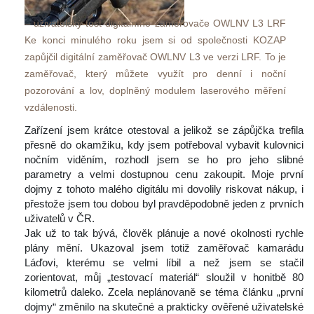
– uživatelský test digitálního zaměřovače OWLNV L3 LRF 
 Ke konci minulého roku jsem si od společnosti KOZAP 
zapůjčil digitální zaměřovač OWLNV L3 ve verzi LRF. To je 
zaměřovač, který můžete využít pro denní i noční 
pozorování a lov, doplněný modulem laserového měření 
vzdálenosti. 
 Zařízení jsem krátce otestoval a jelikož se zápůjčka trefila 
přesně do okamžiku, kdy jsem potřeboval vybavit kulovnici 
nočním viděním, rozhodl jsem se ho pro jeho slibné 
parametry a velmi dostupnou cenu zakoupit. Moje první 
dojmy z tohoto malého digitálu mi dovolily riskovat nákup, i 
přestože jsem tou dobou byl pravděpodobně jeden z prvních 
uživatelů v ČR.
 Jak už to tak bývá, člověk plánuje a nové okolnosti rychle 
plány mění. Ukazoval jsem totiž zaměřovač kamarádu 
Láďovi, kterému se velmi líbil a než jsem se stačil 
zorientovat, můj „testovací materiál“ sloužil v honitbě 80 
kilometrů daleko. Zcela neplánovaně se téma článku „první 
dojmy“ změnilo na skutečné a prakticky ověřené uživatelské 