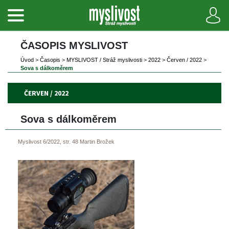
ČASOPIS MYSLIVOST 
Úvod
 
>
 
Časopi
 
>
 
MYSLIVOST / Stráž myslivosti
 
>
 
2022
 
>
 
Červen / 2022
 
>
Sova s dálkoměrem
ČERVEN / 2022
Sova s dálkoměrem 
Myslivost 6/2022, str. 48
Martin Brožek
 