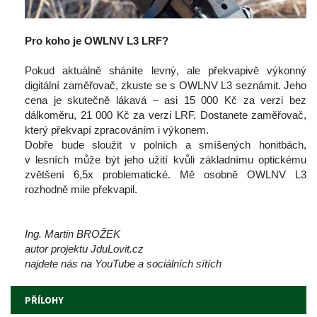
 
Pro koho je OWLNV L3 LRF?
 
 Pokud aktuálně sháníte levný, ale překvapivě výkonný 
digitální zaměřovač, zkuste se s OWLNV L3 seznámit. Jeho 
cena je skutečně lákavá – asi 15 000 Kč za verzi bez 
dálkoměru, 21 000 Kč za verzi LRF. Dostanete zaměřovač, 
který překvapí zpracováním i výkonem.
 Dobře bude sloužit v polních a smíšených honitbách, 
v lesních může být jeho užití kvůli základnímu optickému 
zvětšení 6,5x problematické. Mě osobně OWLNV L3 
rozhodně mile překvapil.
 
 
Ing. Martin BROŽEK
autor projektu JduLovit.cz
najdete nás na YouTube a sociálních sítích 
PŘÍLOHY