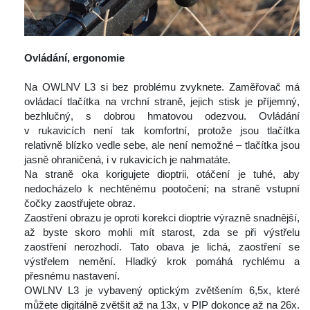
 
Ovládání, ergonomie
 
 Na OWLNV L3 si bez problému zvyknete. Zaměřovač má 
ovládací tlačítka na vrchní straně, jejich stisk je příjemný, 
bezhlučný, s dobrou hmatovou odezvou. Ovládání 
v rukavicích není tak komfortní, protože jsou tlačítka 
relativně blízko vedle sebe, ale není nemožné – tlačítka jsou 
jasně ohraničená, i v rukavicích je nahmatáte.
 Na straně oka korigujete dioptrii, otáčení je tuhé, aby 
nedocházelo k nechtěnému pootočení; na straně vstupní 
čočky zaostřujete obraz.
 Zaostření obrazu je oproti korekci dioptrie výrazně snadnější, 
až byste skoro mohli mít starost, zda se při výstřelu 
zaostření nerozhodí. Tato obava je lichá, zaostření se 
výstřelem nemění. Hladký krok pomáhá rychlému a 
přesnému nastavení.
 OWLNV L3 je vybavený optickým zvětšením 6,5x, které 
můžete digitálně zvětšit až na 13x, v PIP dokonce až na 26x. 