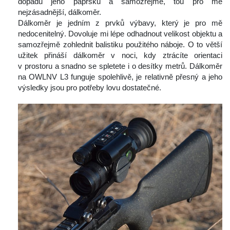
dopadu jeho paprsku a samozřejmě, tou pro mě 
nejzásadnější, dálkoměr.
 Dálkoměr je jedním z prvků výbavy, který je pro mě 
nedocenitelný. Dovoluje mi lépe odhadnout velikost objektu a 
amozřejmě zohlednit balistiku použitého náboje. O to větší 
užitek přináší dálkoměr v noci, kdy ztrácíte orientaci 
v prostoru a snadno se spletete i o desítky metrů. Dálkoměr 
na OWLNV L3 funguje spolehlivě, je relativně přesný a jeho 
výsledky jsou pro potřeby lovu dostatečné.