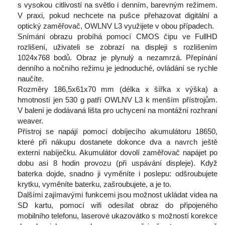
 vysokou citlivostí na světlo i denním, barevným režimem. 
V praxi, pokud nechcete na pušce přehazovat digitální a 
optický zaměřovač, OWLNV L3 využijete v obou případech.
 Snímání obrazu probíhá pomocí CMOS čipu ve FullHD 
rozlišení, uživateli se zobrazí na displeji s rozlišením 
1024x768 bodů. Obraz je plynulý a nezamrzá. Přepínání 
denního a nočního režimu je jednoduché, ovládání se rychle 
naučíte.
 Rozměry 186,5x61x70 mm (délka x šířka x výška) a 
hmotností jen 530 g patří OWLNV L3 k menším přístrojům. 
V balení je dodávaná lišta pro uchycení na montážní rozhraní 
weaver.
 Přístroj se napájí pomocí dobíjecího akumulátoru 18650, 
které při nákupu dostanete dokonce dva a navrch ještě 
externí nabíječku. Akumulátor dovolí zaměřovač napájet po 
dobu asi 8 hodin provozu (při uspávání displeje). Když 
baterka dojde, snadno ji vyměníte i poslepu: odšroubujete 
krytku, vyměníte baterku, zašroubujete, a je to.
 Dalšími zajímavými funkcemi jsou možnost ukládat videa na 
SD kartu, pomocí wifi odesílat obraz do připojeného 
mobilního telefonu, laserové ukazovátko s možností korekce 