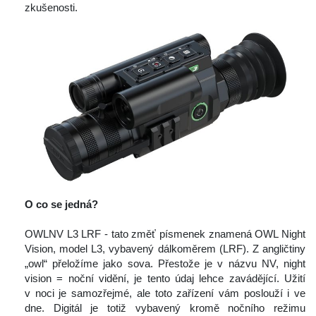
zkušenosti.
 
O co se jedná?
 
 OWLNV L3 LRF - tato změť písmenek znamená OWL Night 
Vision, model L3, vybavený dálkoměrem (LRF). Z angličtiny 
„owl“ přeložíme jako sova. Přestože je v názvu NV, night 
vision = noční vidění, je tento údaj lehce zavádějící. Užití 
v noci je samozřejmé, ale toto zařízení vám poslouží i ve 
dne. Digitál je totiž vybavený kromě nočního režimu 