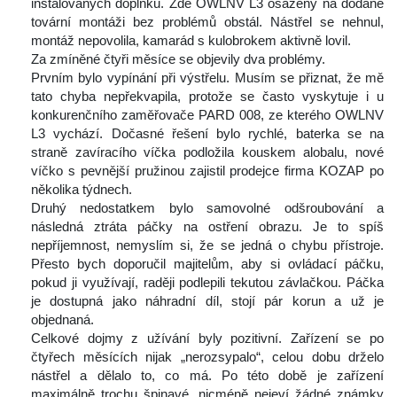
instalovaných doplňků. Zde OWLNV L3 osazený na dodané 
tovární montáži bez problémů obstál. Nástřel se nehnul, 
montáž nepovolila, kamarád s kulobrokem aktivně lovil.
 Za zmíněné čtyři měsíce se objevily dva problémy.
 Prvním bylo vypínání při výstřelu. Musím se přiznat, že mě 
tato chyba nepřekvapila, protože se často vyskytuje i u 
konkurenčního zaměřovače PARD 008, ze kterého OWLNV 
L3 vychází. Dočasné řešení bylo rychlé, baterka se na 
traně zavíracího víčka podložila kouskem alobalu, nové 
víčko s pevnější pružinou zajistil prodejce firma KOZAP po 
několika týdnech.
 Druhý nedostatkem bylo samovolné odšroubování a 
následná ztráta páčky na ostření obrazu. Je to spíš 
nepříjemnost, nemyslím si, že se jedná o chybu přístroje. 
Přesto bych doporučil majitelům, aby si ovládací páčku, 
pokud ji využívají, raději podlepili tekutou závlačkou. Páčka 
je dostupná jako náhradní díl, stojí pár korun a už je 
objednaná.
 Celkové dojmy z užívání byly pozitivní. Zařízení se po 
čtyřech měsících nijak „nerozsypalo“, celou dobu drželo 
nástřel a dělalo to, co má. Po této době je zařízení 
maximálně trochu špinavé, nicméně nejeví žádné známky 