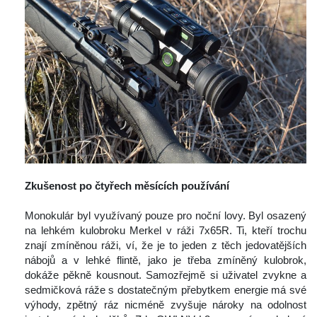
 
Zkušenost po čtyřech měsících používání
 
 Monokulár byl využívaný pouze pro noční lovy. Byl osazený 
na lehkém kulobroku Merkel v ráži 7x65R. Ti, kteří trochu 
znají zmíněnou ráži, ví, že je to jeden z těch jedovatějších 
nábojů a v lehké flintě, jako je třeba zmíněný kulobrok, 
dokáže pěkně kousnout. Samozřejmě si uživatel zvykne a 
edmičková ráže s dostatečným přebytkem energie má své 
výhody, zpětný ráz nicméně zvyšuje nároky na odolnost 