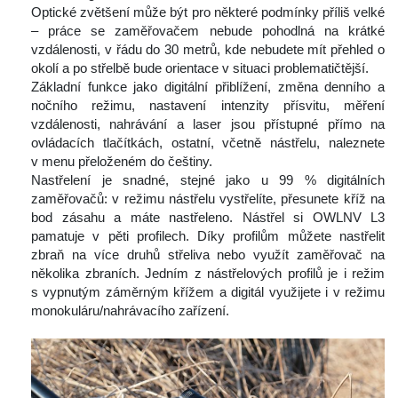
Optické zvětšení může být pro některé podmínky příliš velké 
– práce se zaměřovačem nebude pohodlná na krátké 
vzdálenosti, v řádu do 30 metrů, kde nebudete mít přehled o 
okolí a po střelbě bude orientace v situaci problematičtější.
 Základní funkce jako digitální přiblížení, změna denního a 
nočního režimu, nastavení intenzity přísvitu, měření 
vzdálenosti, nahrávání a laser jsou přístupné přímo na 
ovládacích tlačítkách, ostatní, včetně nástřelu, naleznete 
v menu přeloženém do češtiny.
 Nastřelení je snadné, stejné jako u 99 % digitálních 
zaměřovačů: v režimu nástřelu vystřelíte, přesunete kříž na 
bod zásahu a máte nastřeleno. Nástřel si OWLNV L3 
pamatuje v pěti profilech. Díky profilům můžete nastřelit 
zbraň na více druhů střeliva nebo využít zaměřovač na 
několika zbraních. Jedním z nástřelových profilů je i režim 
 vypnutým záměrným křížem a digitál využijete i v režimu 
monokuláru/nahrávacího zařízení.