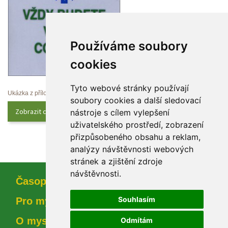
Používáme soubory 
cookie
Tyto webové stránky používají 
Ukázka z přílohy
oubory cookies a další sledovací 
Zobrazit celý obsah
nástroje s cílem vylepšení 
uživatelského prostředí, zobrazení 
přizpůsobeného obsahu a reklam, 
analýzy návštěvnosti webových 
tránek a zjištění zdroje 
návštěvnosti.
Časopi
Souhlasím
Pro myslivce
O myslivosti
Odmítám