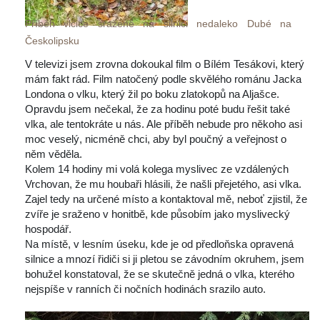
Příběh vlčice sražené na silnici nedaleko Dubé na 
Českolipsku
V televizi jsem zrovna dokoukal film o Bílém Tesákovi, který 
mám fakt rád. Film natočený podle skvělého románu Jacka 
Londona o vlku, který žil po boku zlatokopů na Aljašce. 
Opravdu jsem nečekal, že za hodinu poté budu řešit také 
vlka, ale tentokráte u nás. Ale příběh nebude pro někoho asi 
moc veselý, nicméně chci, aby byl poučný a veřejnost o 
něm věděla.
 Kolem 14 hodiny mi volá kolega myslivec ze vzdálených 
Vrchovan, že mu houbaři hlásili, že našli přejetého, asi vlka. 
Zajel tedy na určené místo a kontaktoval mě, neboť zjistil, že 
zvíře je sraženo v honitbě, kde působím jako myslivecký 
hospodář.
 Na místě, v lesním úseku, kde je od předloňska opravená 
ilnice a mnozí řidiči si ji pletou se závodním okruhem, jsem 
bohužel konstatoval, že se skutečně jedná o vlka, kterého 
nejspíše v ranních či nočních hodinách srazilo auto.