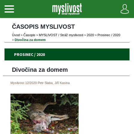
ČASOPIS MYSLIVOST 
Úvod
 
>
 
Časopi
 
>
 
MYSLIVOST / Stráž myslivosti
 
>
 
2020
 
>
 
Prosinec / 2020
>
 
Divočina za domem
PROSINEC / 2020
Divočina za domem
Myslivost 12/2020
Petr Slaba, Jiří Kasina
 