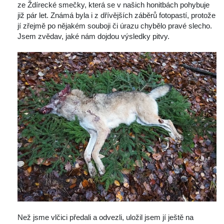
ze Ždírecké smečky, která se v našich honitbách pohybuje 
již pár let. Známá byla i z dřívějších záběrů fotopastí, protože 
jí zřejmě po nějakém souboji či úrazu chybělo pravé slecho. 
Jsem zvědav, jaké nám dojdou výsledky pitvy.
 Než jsme vlčici předali a odvezli, uložil jsem jí ještě na 