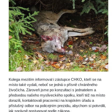
 Kolega mezitím informoval i zástupce CHKO, kteří se na 
místo také vydali, neboť se jedná o přísně chráněného 
živočicha. Zároveň jsme po konzultaci s jednatelem a 
předsedou našeho mysliveckého spolku, kteří též na místo 
dorazili, kontaktovali pracovnici na krajském úřadu a 
příslušný odbor na policejním prezidiu, abychom si potvrdili, 
jak správně postupovat podle zákona.