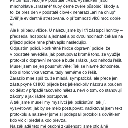
 Přítomnost vlků je v podstatě trvalá, výsledkem jsou 
mnohohlavé „sražené“ tlupy černé zvěře působící škody a 
to, že přes den v podstatě člověk nenarazí „ani na chlup“. 
Zvěř je evidentně stresovaná, o přítomnosti vlků moc dobře 
ví.
 Ale k případu vlčice. U nálezu jsme byli tři zástupci honitby – 
předseda, hospodář a jednatel a po dvou hodinách čekání na 
příjezd policie mne překvapilo následující.
 Odpustím policii, konkrétně hlídce dopravní policie, že 
v podstatě nevěděla, jak postupovat kromě toho, že využije 
protokol o dopravní nehodě a bude srážku jako nehodu řešit. 
Musel jsem se jen pousmát větě: Tak se hlavně dohodněte, 
kdo si toho vlka vezme, tady nemáme co řešit.
 Zarazilo mne spíš to, že mladá, sympatická, ale přece jen 
zástupkyně CHKO přijede bez jakéhokoliv názoru a poučení 
co dělat v případě takového nálezu, neví o tom, co stanovují 
zákony a jak řádně postupovat.
 A tak jsme museli my myslivci jak policistům, tak jí, 
vysvětlovat, jak by se mělo postupovat, nadiktoval jsem text 
protokolu a na závěr jsme si podepsali protokol s dovětkem 
kdo vlčici předal a kdo převzal.
 Na základě této mé osobní zkušenosti jsme oficiálně 