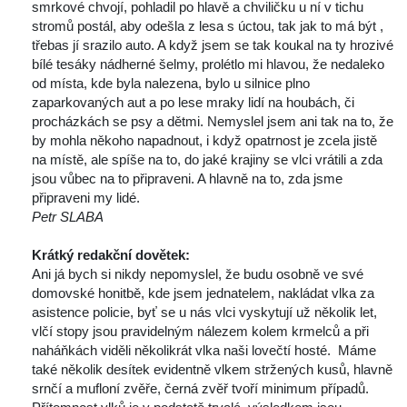
mrkové chvojí, pohladil po hlavě a chviličku u ní v tichu 
tromů postál, aby odešla z lesa s úctou, tak jak to má být , 
třebas jí srazilo auto. A když jsem se tak koukal na ty hrozivé 
bílé tesáky nádherné šelmy, prolétlo mi hlavou, že nedaleko 
od místa, kde byla nalezena, bylo u silnice plno 
zaparkovaných aut a po lese mraky lidí na houbách, či 
procházkách se psy a dětmi. Nemyslel jsem ani tak na to, že 
by mohla někoho napadnout, i když opatrnost je zcela jistě 
na místě, ale spíše na to, do jaké krajiny se vlci vrátili a zda 
jsou vůbec na to připraveni. A hlavně na to, zda jsme 
připraveni my lidé.
Petr SLABA 
Krátký redakční dovětek: 
 
 Ani já bych si nikdy nepomyslel, že budu osobně ve své 
domovské honitbě, kde jsem jednatelem, nakládat vlka za 
asistence policie, byť se u nás vlci vyskytují už několik let, 
vlčí stopy jsou pravidelným nálezem kolem krmelců a při 
naháňkách viděli několikrát vlka naši lovečtí hosté. Máme 
také několik desítek evidentně vlkem stržených kusů, hlavně 
rnčí a mufloní zvěře, černá zvěř tvoří minimum případů.