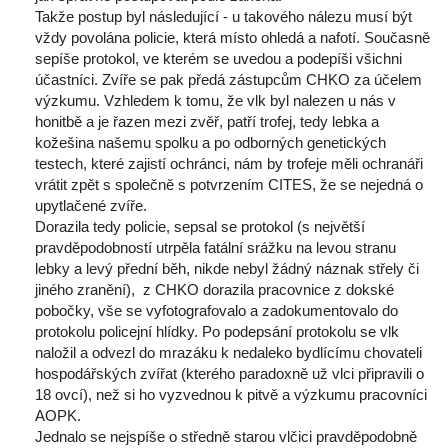
 Takže postup byl následující - u takového nálezu musí být 
vždy povolána policie, která místo ohledá a nafotí. Současně 
epíše protokol, ve kterém se uvedou a podepíši všichni 
účastníci. Zvíře se pak předá zástupcům CHKO za účelem 
výzkumu. Vzhledem k tomu, že vlk byl nalezen u nás v 
honitbě a je řazen mezi zvěř, patří trofej, tedy lebka a 
kožešina našemu spolku a po odborných genetických 
testech, které zajistí ochránci, nám by trofeje měli ochranáři 
vrátit zpět s společně s potvrzením CITES, že se nejedná o 
upytlačené zvíře.
 Dorazila tedy policie, sepsal se protokol (s největší 
pravděpodobností utrpěla fatální srážku na levou stranu 
lebky a levý přední běh, nikde nebyl žádný náznak střely či 
jiného zranění), z CHKO dorazila pracovnice z dokské 
pobočky, vše se vyfotografovalo a zadokumentovalo do 
protokolu policejní hlídky. Po podepsání protokolu se vlk 
naložil a odvezl do mrazáku k nedaleko bydlícímu chovateli 
hospodářských zvířat (kterého paradoxně už vlci připravili o 
18 ovcí), než si ho vyzvednou k pitvě a výzkumu pracovníci 
AOPK.
 Jednalo se nejspíše o středně starou vlčici pravděpodobně 