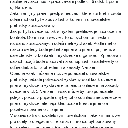
naplněna zákonnost zpracovávání podle čl. 6 odst. 1 písm. 
c) Nařízení.
 Zákon ani jiný právní předpis neuvádí, které konkrétní osobní 
údaje mohou být v souvislosti s konáním chovatelské 
přehlídky zpracovávány.
 Jak již bylo uvedeno, tak smyslem přehlídek je hodnocení a 
kontrola. Domnívám se, že z toho bychom při hledání 
rozsahu zpracovaných údajů měli vycházet. Podle mého 
názoru se tedy bude jednat zejména o jméno, příjmení, a 
dále členství v konkrétní myslivecké organizaci. Zpracování 
dalších údajů bude spočívat na schopnosti pořadatele tyto 
odůvodnit, a to i s ohledem na zásady Nařízení.
 Obecně však můžeme říci, že pořadatel chovatelské 
přehlídky nebude potřebovat výslovný souhlas k uvedení 
jména myslivce u vystavené trofeje. S ohledem na zásady 
uvedené v čl. 5 Nařízení, však může být pro pořadatele 
jistější, pokud v případě chybějícího souhlasu neuvede celé 
jméno myslivce, ale například pouze křestní jméno a 
počáteční písmeno z příjmení.
 V souvislosti s chovatelskými přehlídkami také zmíním, že 
pro účely propagační či reportážní mohou být pořizovány 
fotografie či jiné záběry. Pro tyto účely pak také nebude 