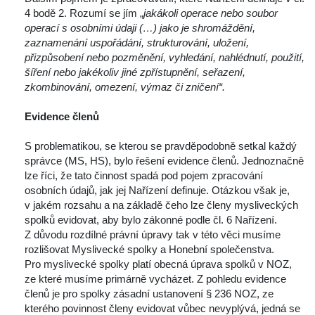
4 bodě 2. Rozumí se jím „
jakákoli
 
operace nebo soubor 
operací s osobními údaji (…) jako je shromáždění, 
zaznamenání uspořádání, strukturování, uložení, 
přizpůsobení nebo pozměnění, vyhledání, nahlédnutí, použití, 
šíření nebo jakékoliv jiné zpřístupnění, seřazení, 
zkombinování, omezení, výmaz či zničení“.
 
Evidence členů
 
 S problematikou, se kterou se pravděpodobně setkal každý 
právce (MS, HS), bylo řešení evidence členů. Jednoznačně 
lze říci, že tato činnost spadá pod pojem zpracování 
osobních údajů, jak jej Nařízení definuje. Otázkou však je, 
v jakém rozsahu a na základě čeho lze členy mysliveckých 
polků evidovat, aby bylo zákonné podle čl. 6 Nařízení.
 Z důvodu rozdílné právní úpravy tak v této věci musíme 
rozlišovat Myslivecké spolky a Honební společenstva.
 Pro myslivecké spolky platí obecná úprava spolků v NOZ, 
ze které musíme primárně vycházet. Z pohledu evidence 
členů je pro spolky zásadní ustanovení § 236 NOZ, ze 
kterého povinnost členy evidovat vůbec nevyplývá, jedná se 