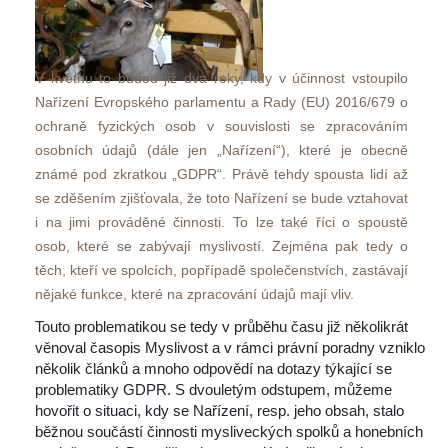
V květnu to budou již dva roky, kdy v účinnost vstoupilo 
Nařízení Evropského parlamentu a Rady (EU) 2016/679 o 
ochraně fyzických osob v souvislosti se zpracováním 
osobních údajů (dále jen „Nařízení“), které je obecně 
známé pod zkratkou „GDPR“. Právě tehdy spousta lidí až 
e zděšením zjišťovala, že toto Nařízení se bude vztahovat 
i na jimi prováděné činnosti. To lze také říci o spoustě 
osob, které se zabývají myslivostí. Zejména pak tedy o 
těch, kteří ve spolcích, popřípadě společenstvích, zastávají 
nějaké funkce, které na zpracování údajů mají vliv. 
Touto problematikou se tedy v průběhu času již několikrát 
věnoval časopis Myslivost a v rámci právní poradny vzniklo 
několik článků a mnoho odpovědí na dotazy týkající se 
problematiky GDPR. S dvouletým odstupem, můžeme 
hovořit o situaci, kdy se Nařízení, resp. jeho obsah, stalo 
běžnou součástí činnosti mysliveckých spolků a honebních 