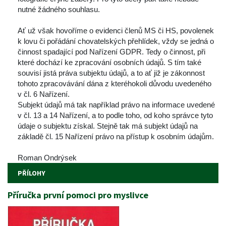
nutné žádného souhlasu.
 
 Ať už však hovoříme o evidenci členů MS či HS, povolenek 
k lovu či pořádání chovatelských přehlídek, vždy se jedná o 
činnost spadající pod Nařízení GDPR. Tedy o činnost, při 
které dochází ke zpracování osobních údajů. S tím také 
ouvisí jistá práva subjektu údajů, a to ať již je zákonnost 
tohoto zpracovávání dána z kteréhokoli důvodu uvedeného 
v čl. 6 Nařízení.
 Subjekt údajů má tak například právo na informace uvedené 
v čl. 13 a 14 Nařízení, a to podle toho, od koho správce tyto 
údaje o subjektu získal. Stejně tak má subjekt údajů na 
základě čl. 15 Nařízení právo na přístup k osobním údajům.
 
 Roman Ondrýsek
PŘÍLOHY
Příručka první pomoci pro myslivce