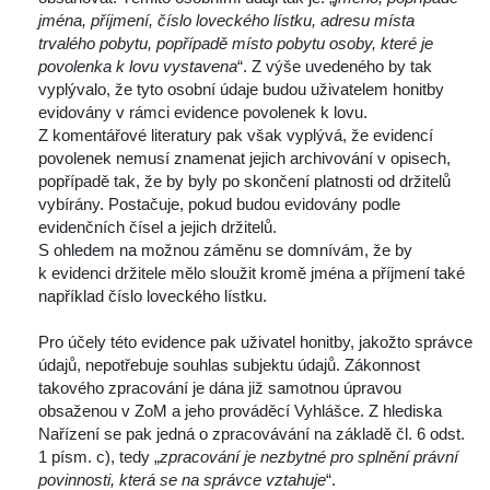
jména, příjmení, číslo loveckého lístku, adresu místa 
trvalého pobytu, popřípadě místo pobytu osoby, které je 
povolenka k lovu vystavena
“. Z výše uvedeného by tak 
vyplývalo, že tyto osobní údaje budou uživatelem honitby 
evidovány v rámci evidence povolenek k lovu.
 Z komentářové literatury pak však vyplývá, že evidencí 
povolenek nemusí znamenat jejich archivování v opisech, 
popřípadě tak, že by byly po skončení platnosti od držitelů 
vybírány. Postačuje, pokud budou evidovány podle 
evidenčních čísel a jejich držitelů.
 S ohledem na možnou záměnu se domnívám, že by 
k evidenci držitele mělo sloužit kromě jména a příjmení také 
například číslo loveckého lístku.
 
 Pro účely této evidence pak uživatel honitby, jakožto správce 
údajů, nepotřebuje souhlas subjektu údajů. Zákonnost 
takového zpracování je dána již samotnou úpravou 
obsaženou v ZoM a jeho prováděcí Vyhlášce. Z hlediska 
Nařízení se pak jedná o zpracovávání na základě čl. 6 odst. 
1 písm. c), tedy „
zpracování je nezbytné pro splnění právní 
povinnosti, která se na správce vztahuje
“.