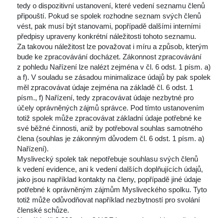
tedy o dispozitivní ustanovení, které vedení seznamu členů 
připouští. Pokud se spolek rozhodne seznam svých členů 
vést, pak musí být stanovami, popřípadě dalšími interními 
předpisy upraveny konkrétní náležitosti tohoto seznamu.
 Za takovou náležitost lze považovat i míru a způsob, kterým 
bude ke zpracovávání docházet. Zákonnost zpracovávání 
z pohledu Nařízení lze nalézt zejména v čl. 6 odst. 1 písm. a) 
a f). V souladu se zásadou minimalizace údajů by pak spolek 
měl zpracovávat údaje zejména na základě čl. 6 odst. 1 
písm., f) Nařízení, tedy zpracovávat údaje nezbytné pro 
účely oprávněných zájmů správce. Pod tímto ustanovením 
totiž spolek může zpracovávat základní údaje potřebné ke 
vé běžné činnosti, aniž by potřeboval souhlas samotného 
člena (souhlas je zákonným důvodem čl. 6 odst. 1 písm. a) 
Nařízení).
 Myslivecký spolek tak nepotřebuje souhlasu svých členů 
k vedení evidence, ani k vedení dalších doplňujících údajů, 
jako jsou například kontakty na členy, popřípadě jiné údaje 
potřebné k oprávněným zájmům Mysliveckého spolku. Tyto 
totiž může odůvodňovat například nezbytností pro svolání 
členské schůze.