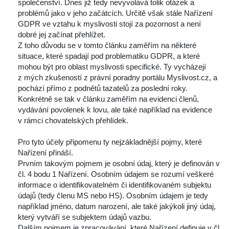
polečenství. Dnes již tedy nevyvolává tolik otázek a 
problémů jako v jeho začátcích. Určitě však stále Nařízení 
GDPR ve vztahu k myslivosti stojí za pozornost a není 
dobré jej začínat přehlížet.
 Z toho důvodu se v tomto článku zaměřím na některé 
ituace, které spadají pod problematiku GDPR, a které 
mohou být pro oblast myslivosti specifické. Ty vycházejí 
z mých zkušeností z právní poradny portálu Myslivost.cz, a 
pochází přímo z podnětů tazatelů za poslední roky. 
Konkrétně se tak v článku zaměřím na evidenci členů, 
vydávání povolenek k lovu, ale také například na evidence 
v rámci chovatelských přehlídek.
 
 Pro tyto účely připomenu ty nejzákladnější pojmy, které 
Nařízení přináší.
 Prvním takovým pojmem je osobní údaj, který je definován v 
čl. 4 bodu 1 Nařízení. Osobním údajem se rozumí veškeré 
informace o identifikovatelném či identifikovaném subjektu 
údajů (tedy členu MS nebo HS). Osobním údajem je tedy 
například jméno, datum narození, ale také jakýkoli jiný údaj, 
který vytváří se subjektem údajů vazbu.
 Dalším pojmem je zpracovávání, které Nařízení definuje v čl. 