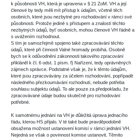
k působnosti VH, která je upravena v § 21 ZoM. VH a její 
členové by tedy měli mít přístup k údajům, včetně těch 
osobních, které jsou nezbytné pro rozhodování v rámci své 
působnosti. Protože jedině s přístupem a znalostí těchto 
nezbytných údajů, byť osobních, mohou členové VH řádně a 
 uvážením rozhodnout.
 S tím je samozřejmě spojeno také zpracovávání těchto 
údajů, které při činnosti Valné hromady probíhá. Osobně 
bych se k odůvodnění zákonnosti takového zpracování 
přikláněl k čl. 6 odst. 1 písm. f) Nařízení, tedy oprávněných 
zájmech správce. Podstatné však je, že k těmto údajům, 
které jsou zpracovávány za účelem rozhodování, popřípadě 
následného přezkoumávání rozhodnutí, nebude potřeba 
ouhlasu subjektu údajů. To ale pouze za předpokladu, že 
zpracovávané údaje budou skutečně pro rozhodování 
potřebné.
 
 K samotnému jednání na VH je důležitá úprava jednacího 
řádu, kterou HS přijalo. V té také bude pravděpodobně 
obsažena možnost ustanovení komisí v rámci jednání VH. 
Nejedná se však o povinnost komise ustanovit. Těmito 