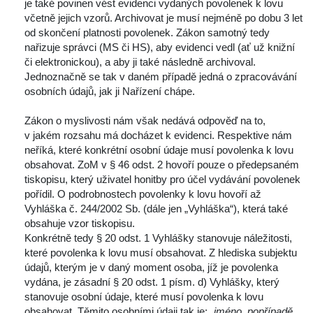
je také povinen vést evidenci vydaných povolenek k lovu 
včetně jejich vzorů. Archivovat je musí nejméně po dobu 3 let 
od skončení platnosti povolenek. Zákon samotný tedy 
nařizuje správci (MS či HS), aby evidenci vedl (ať už knižní 
či elektronickou), a aby ji také následně archivoval. 
Jednoznačně se tak v daném případě jedná o zpracovávání 
osobních údajů, jak ji Nařízení chápe.
 
 Zákon o myslivosti nám však nedává odpověď na to, 
v jakém rozsahu má docházet k evidenci. Respektive nám 
neříká, které konkrétní osobní údaje musí povolenka k lovu 
obsahovat. ZoM v § 46 odst. 2 hovoří pouze o předepsaném 
tiskopisu, který uživatel honitby pro účel vydávání povolenek 
pořídil. O podrobnostech povolenky k lovu hovoří až 
Vyhláška č. 244/2002 Sb. (dále jen „Vyhláška“), která také 
obsahuje vzor tiskopisu.
 Konkrétně tedy § 20 odst. 1 Vyhlášky stanovuje náležitosti, 
které povolenka k lovu musí obsahovat. Z hlediska subjektu 
údajů, kterým je v daný moment osoba, jíž je povolenka 
vydána, je zásadní § 20 odst. 1 písm. d) Vyhlášky, který 
tanovuje osobní údaje, které musí povolenka k lovu 
obsahovat. Těmito osobními údaji tak je: „
jméno, popřípadě 