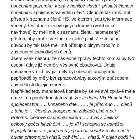
honebního pozemku, který v honitbě vlastní, přísluší členovi 
honebního společenstva jeden hla
“. Členové tak musí mít 
přístup k seznamu členů HS, ve kterém jsou tyto informace 
vedeny. Ostatně i členové jiných komisí (volební či 
návrhové) by měli mít k seznamu členů „neomezený“ 
přístup, aby mohli své funkce řádně plnit. Ze stejného 
důvodu by tak také měli mít přístup k plným mocím o 
zastoupení jednotlivých členů.
 Jsem však názoru, že následné zprávy těchto komisí by tyto 
osobní údaje již neměly výslovně obsahovat. Údaje 
obsažené v nich by již měly být obecné, anonymní, 
popřípadě by měly být zpracovávány takovým způsobem, 
aby nedošlo k jejich šíření.
 Například tedy mandátová komise by se ve své zprávě měla 
omezit na pouhé konstatování, že: 
Jednání VH Honebního 
polečenstva ….. konaného dne ……. je přítomno …. členů 
z toho je … členů zastoupeno na základě plné moci. 
Přítomní členové disponují celkem ….. hlasy. Jelikož 
celkový počet hlasů činí …., je VH schopna se usnášet. 
K přijetí bodu a–e programu je potřeba souhlasu alespoň tří 
čtvrtin přítomných hlasů, což činí ….. hlasů. K přijetí bodů f–i 