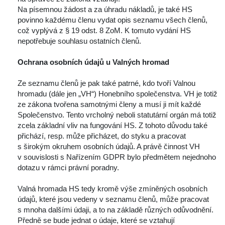
 Na písemnou žádost a za úhradu nákladů, je také HS 
povinno každému členu vydat opis seznamu všech členů, 
což vyplývá z § 19 odst. 8 ZoM. K tomuto vydání HS 
nepotřebuje souhlasu ostatních členů.
 
Ochrana osobních údajů u Valných hromad
 
 Ze seznamu členů je pak také patrné, kdo tvoří Valnou 
hromadu (dále jen „VH“) Honebního společenstva. VH je totiž 
ze zákona tvořena samotnými členy a musí ji mít každé 
Společenstvo. Tento vrcholný neboli statutární orgán má totiž 
zcela základní vliv na fungování HS. Z tohoto důvodu také 
přichází, resp. může přicházet, do styku a pracovat 
 širokým okruhem osobních údajů. A právě činnost VH 
v souvislosti s Nařízením GDPR bylo předmětem nejednoho 
dotazu v rámci právní poradny.
 
 Valná hromada HS tedy kromě výše zmíněných osobních 
údajů, které jsou vedeny v seznamu členů, může pracovat 
 mnoha dalšími údaji, a to na základě různých odůvodnění. 
Předně se bude jednat o údaje, které se vztahují 