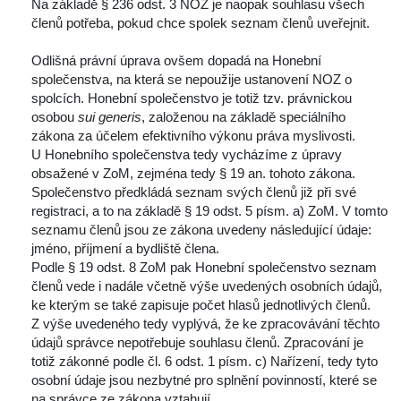
 Na základě § 236 odst. 3 NOZ je naopak souhlasu všech 
členů potřeba, pokud chce spolek seznam členů uveřejnit.
 
 Odlišná právní úprava ovšem dopadá na Honební 
polečenstva, na která se nepoužije ustanovení NOZ o 
polcích. Honební společenstvo je totiž tzv. právnickou 
osobou 
ui generi
, založenou na základě speciálního 
zákona za účelem efektivního výkonu práva myslivosti.
 U Honebního společenstva tedy vycházíme z úpravy 
obsažené v ZoM, zejména tedy § 19 an. tohoto zákona. 
Společenstvo předkládá seznam svých členů již při své 
registraci, a to na základě § 19 odst. 5 písm. a) ZoM. V tomto 
eznamu členů jsou ze zákona uvedeny následující údaje: 
jméno, příjmení a bydliště člena.
 Podle § 19 odst. 8 ZoM pak Honební společenstvo seznam 
členů vede i nadále včetně výše uvedených osobních údajů, 
ke kterým se také zapisuje počet hlasů jednotlivých členů.
 Z výše uvedeného tedy vyplývá, že ke zpracovávání těchto 
údajů správce nepotřebuje souhlasu členů. Zpracování je 
totiž zákonné podle čl. 6 odst. 1 písm. c) Nařízení, tedy tyto 
osobní údaje jsou nezbytné pro splnění povinností, které se 
na správce ze zákona vztahují.