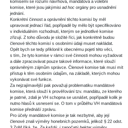
komisemi se rozumí návrhová, mandátová a volební 
komise, které jsou jakýmisi 
ad hoc
 orgány pro usnadnění 
jednání.
 Konkrétní činnost a oprávnění těchto komisí by měl 
upravovat jednací řád, popřípadě by mělo být specifikováno 
v individuálním rozhodnutí, kterým se jednotlivé komise 
zřizují. Z toho důvodu je složité říci, jak konkrétně budou 
členové těchto komisí s osobními údaji muset nakládat.
 Opět bych se tedy přiklonil k obecnému pojetí této věci, 
 tím, že tyto komise v rámci své činnosti mohou vyžadovat 
a dále zpracovávat pouze takové informace, které slouží 
oprávněným zájmům správce. Členové komise tak musí mít 
přístup k těm osobním údajům, na základě, kterých mohou 
vykonávat své funkce.
 Za nejzajímavější pak považuji problematiku mandátové 
komise, která slouží k prověřování tzv. mandátu, ze kterého 
je patrné, zdali je VH schopna se usnášet, popřípadě kolik je 
nutno hlasů k usnesení se. O tom v průběhu VH mandátová 
komise přednáší zprávu.
 Pro účely mandátové komise je tak nezbytné, aby její 
členové znali výměry honebních pozemků, jelikož § 22 odst. 
3 ZoM říká, že „
Za každý, i započatý hektar výměry 