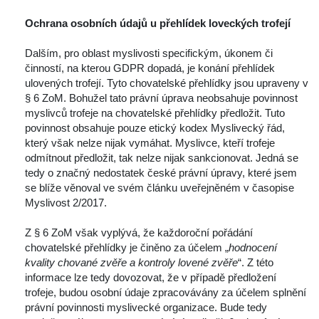
 
Ochrana osobních údajů u přehlídek loveckých trofejí
 
 Dalším, pro oblast myslivosti specifickým, úkonem či 
činností, na kterou GDPR dopadá, je konání přehlídek 
ulovených trofejí. Tyto chovatelské přehlídky jsou upraveny v 
§ 6 ZoM. Bohužel tato právní úprava neobsahuje povinnost 
myslivců trofeje na chovatelské přehlídky předložit. Tuto 
povinnost obsahuje pouze etický kodex Myslivecký řád, 
který však nelze nijak vymáhat. Myslivce, kteří trofeje 
odmítnout předložit, tak nelze nijak sankcionovat. Jedná se 
tedy o značný nedostatek české právní úpravy, které jsem 
e blíže věnoval ve svém článku uveřejněném v časopise 
Myslivost 2/2017.
 
 Z § 6 ZoM však vyplývá, že každoroční pořádání 
chovatelské přehlídky je činěno za účelem „
hodnocení 
kvality chované zvěře a kontroly lovené zvěře
“. Z této 
informace lze tedy dovozovat, že v případě předložení 
trofeje, budou osobní údaje zpracovávány za účelem splnění 
právní povinnosti myslivecké organizace. Bude tedy 