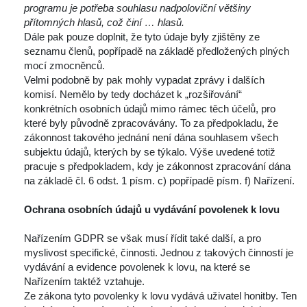
programu je potřeba souhlasu nadpoloviční většiny 
přítomných hlasů, což činí … hlasů.
 Dále pak pouze doplnit, že tyto údaje byly zjištěny ze 
eznamu členů, popřípadě na základě předložených plných 
mocí zmocněnců.
 Velmi podobně by pak mohly vypadat zprávy i dalších 
komisí. Nemělo by tedy docházet k „rozšiřování“ 
konkrétních osobních údajů mimo rámec těch účelů, pro 
které byly původně zpracovávány. To za předpokladu, že 
zákonnost takového jednání není dána souhlasem všech 
ubjektu údajů, kterých by se týkalo. Výše uvedené totiž 
pracuje s předpokladem, kdy je zákonnost zpracování dána 
na základě čl. 6 odst. 1 písm. c) popřípadě písm. f) Nařízení.
 
Ochrana osobních údajů u vydávání povolenek k lovu
 
 Nařízením GDPR se však musí řídit také další, a pro 
myslivost specifické, činnosti. Jednou z takových činností je 
vydávání a evidence povolenek k lovu, na které se 
Nařízením taktéž vztahuje.
 Ze zákona tyto povolenky k lovu vydává uživatel honitby. Ten 