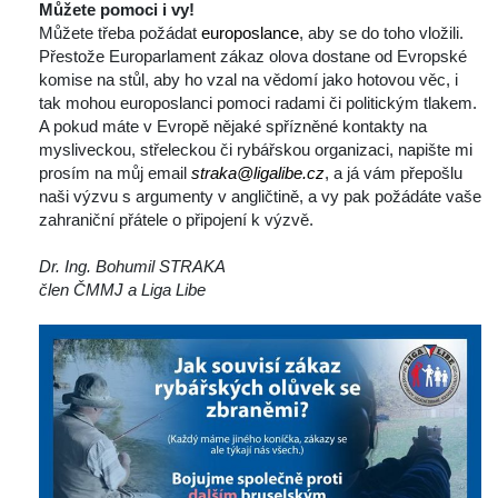
Můžete pomoci i vy!
 Můžete třeba požádat 
europoslance
, aby se do toho vložili. 
Přestože Europarlament zákaz olova dostane od Evropské 
komise na stůl, aby ho vzal na vědomí jako hotovou věc, i 
tak mohou europoslanci pomoci radami či politickým tlakem.
 A pokud máte v Evropě nějaké spřízněné kontakty na 
mysliveckou, střeleckou či rybářskou organizaci, napište mi 
prosím na můj email 
traka@ligalibe.cz
, a já vám přepošlu 
naši výzvu s argumenty v angličtině, a vy pak požádáte vaše 
zahraniční přátele o připojení k výzvě.
 
Dr. Ing. Bohumil STRAKA
člen ČMMJ a Liga Libe