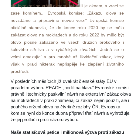
ale byrokrati se vrátili oknem, vyhodili je oknem, a vrací se 
zase komínem... Evropská komise: „Zákazu olova se 
nevzdáme a připravíme novou verzi“ Evropská komise 
oficiálně stanovila, že do konce roku 2020 by se mělo 
zakázat olovo na mokřadech a do roku 2022 by mělo být 
olovo plošně zakázáno ve všech druzích brokového i 
kulového střeliva a v rybářských závažích. Jedná se o 
velmi omezující a pro mnohé až likvidační zákaz, který 
však v praxi nikterak nepřispěje ke zlepšení životního 
prostředí. 
V posledních měsících již dvakrát členské státy EU v 
poradním výboru REACH „hodili na hlavu“ Evropské komisi 
právně i technicky paskvilní návrh na extenzivní zákaz olova 
na mokřadech v praxi znamenající zákaz nejen použití, ale i 
pouhého držení olova na čtvrtině rozlohy ČR. Evropská 
komise nyní do konce dubna připraví třetí návrh a vyhrožuje, 
že jej protlačí i proti názoru výboru.
 
Naše statisícová petice i milionová výzva proti zákazu 