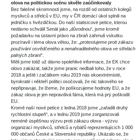
olova na politickou scénu skvěle zaúčinkovaly
 Bez falešné skromnosti jsme, na rozdíl od ostatních kolegů 
myslivců a střelců v EU, my v ČR domácí úkol splnili na 
jedničku s hvězdičkou. Do naší statisícové petice, kterou 
nedávno schválil Senát jako „důvodnou“, jsme kromě 
požadavku na ústavní právo na zbraň zahrnuli vskutku 
prozíravě i téma olova větou, že: 
„protestujeme proti zákazu 
používání osvědčeného a nenahraditelného olova ve střelách 
palných zbraní
“.
 Měli jsme totiž už dávno spolehlivé informace, že EK chce 
olovo zakázat, takže jsme pranic nedbali toho, že v roce 
2018 a ještě i začátkem roku 2019 nás ekoextrémisté, 
byrokraté i někteří politici osočovali, že nic takového se 
nepřipravuje, že lžeme, že poškozujeme hodnoty EU, a že 
zákaz olova je jen nepravdivá fáma, která má prý poškodit 
EU.
 Kromě naší nové petice z ledna 2018 jsme „zařadili druhý 
rychlostní stupeň“, a v lednu 2019 jsme zorganizovali 
neméně úspěšnou výzvu proti zákazu olova - výzvu 
organizací myslivců, střelců a rybářů reprezentujících 1 000 
000 občanů České a Slovenské republiky. Ukázalo se, že 