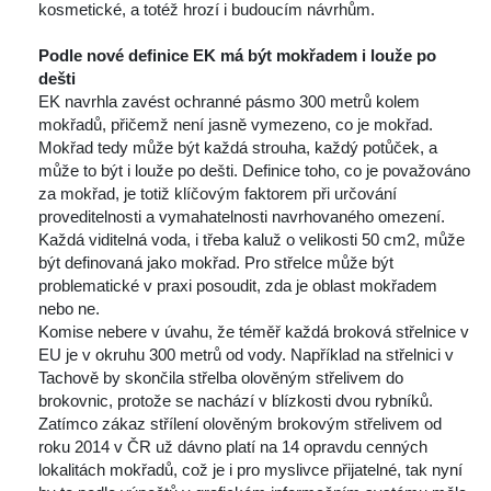
kosmetické, a totéž hrozí i budoucím návrhům.
 
Podle nové definice EK má být mokřadem i louže po 
dešti
 EK navrhla zavést ochranné pásmo 300 metrů kolem 
mokřadů, přičemž není jasně vymezeno, co je mokřad. 
Mokřad tedy může být každá strouha, každý potůček, a 
může to být i louže po dešti. Definice toho, co je považováno 
za mokřad, je totiž klíčovým faktorem při určování 
proveditelnosti a vymahatelnosti navrhovaného omezení. 
Každá viditelná voda, i třeba kaluž o velikosti 50 cm2, může 
být definovaná jako mokřad. Pro střelce může být 
problematické v praxi posoudit, zda je oblast mokřadem 
nebo ne.
 Komise nebere v úvahu, že téměř každá broková střelnice v 
EU je v okruhu 300 metrů od vody. Například na střelnici v 
Tachově by skončila střelba olověným střelivem do 
brokovnic, protože se nachází v blízkosti dvou rybníků. 
Zatímco zákaz střílení olověným brokovým střelivem od 
roku 2014 v ČR už dávno platí na 14 opravdu cenných 
lokalitách mokřadů, což je i pro myslivce přijatelné, tak nyní 