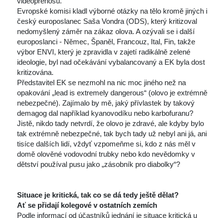
videopřenosu.
 Evropské komisi kladl výborné otázky na tělo kromě jiných i 
český europoslanec Saša Vondra (ODS), který kritizoval 
nedomyšlený záměr na zákaz olova. A ozývali se i další 
europoslanci - Němec, Španěl, Francouz, Ital, Fin, takže 
výbor ENVI, který je zpravidla v zajetí radikálně zelené 
ideologie, byl nad očekávání vybalancovaný a EK byla dost 
kritizována.
 Představitel EK se nezmohl na nic moc jiného než na 
opakování „lead is extremely dangerous“ (olovo je extrémně 
nebezpečné). Zajímalo by mě, jaký přívlastek by takový 
demagog dal například kyanovodíku nebo karbofuranu?
 Jistě, nikdo tady netvrdí, že olovo je zdravé, ale kdyby bylo 
tak extrémně nebezpečné, tak bych tady už nebyl ani já, ani 
tisíce dalších lidí, vždyť vzpomeňme si, kdo z nás měl v 
domě olověné vodovodní trubky nebo kdo nevědomky v 
dětství používal pusu jako „zásobník pro diabolky“?
 
 
Situace je kritická, tak co se dá tedy ještě dělat? 
Ať se přidají kolegové v ostatních zemích
 Podle informací od účastníků jednání je situace kritická u 