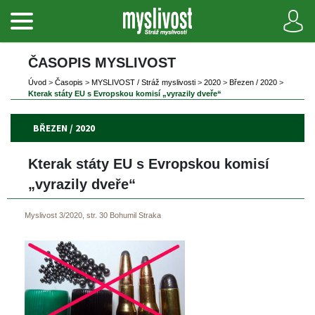
ČASOPIS MYSLIVOST 
Úvod
 
>
 
Časopi
 
>
 
MYSLIVOST / Stráž myslivosti
 
>
 
2020
 
>
 
Březen / 2020
 
>
Kterak státy EU s Evropskou komisí „vyrazily dveře“
BŘEZEN / 2020
Kterak státy EU s Evropskou komisí 
„vyrazily dveře“
Myslivost 3/2020, str. 30
Bohumil Straka
 