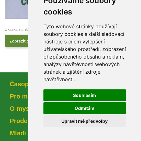
Používáme soubory 
cookie
Tyto webové stránky používají 
Ukázka z přílohy
oubory cookies a další sledovací 
Zobrazit celý obsah
nástroje s cílem vylepšení 
uživatelského prostředí, zobrazení 
přizpůsobeného obsahu a reklam, 
analýzy návštěvnosti webových 
tránek a zjištění zdroje 
návštěvnosti.
Časopi
Souhlasím
Pro myslivce
O myslivosti
Odmítám
Prodejna
Upravit mé předvolby
Mladí myslivci