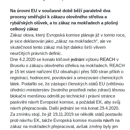
 
Na úrovni EU v současné době běží paralelně dva 
procesy směřující k zákazu olověného střeliva
 
a 
rybářských olůvek, a to zákaz na mokřadech a plošný 
celkový zákaz
 Zákaz olova, který Evropská komise plánuje již v tomto roce, 
je sice deklarován jako „zákaz na mokřadech“, ale ve 
kutečnosti tento zákaz má být daleko širší vlivem 
neurčitých právních definic.
 Dne 4.2.2020 se konalo klíčové 
jednání
 výboru 
REACH
 v 
Bruselu o zákazu olověného střeliva na mokřadech. REACH 
je 15 let staré nařízení EU obsahující přes 500 stran příloh o 
registraci, hodnocení, povolování a omezování chemických 
látek. Podařilo se, že zástupci členských států EU (většinou 
úředníci ministerstev životního prostředí nebo zdraví) těsnou 
blokační menšinou odmítli po technické i právní stránce 
paskvilní návrh Evropské komise, a požádali EK, aby svůj 
návrh přepracovala. Další jednání se má konat 29.4.2020.
 Za zmínku stojí, že již 19.11.2019 se několik států postavilo 
proti návrhu EK, takže Evropská komise musela 
návrh
 na 
zákaz na mokřadech přepracovat, avšak změny byly jen 