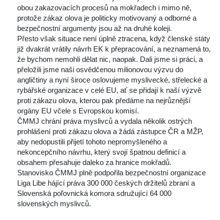
obou zakazovacích procesů na mokřadech i mimo ně, 
protože zákaz olova je politicky motivovaný a odborné a 
bezpečnostní argumenty jsou až na druhé koleji.
 Přesto však situace není úplně ztracena, když členské státy 
již dvakrát vrátily návrh EK k přepracování, a neznamená to, 
že bychom nemohli dělat nic, naopak. Dali jsme si práci, a 
přeložili jsme naši osvědčenou milionovou výzvu do 
angličtiny a nyní široce oslovujeme myslivecké, střelecké a 
rybářské organizace v celé EU, ať se přidají k naší výzvě 
proti zákazu olova, kterou pak předáme na nejrůznější 
orgány EU včele s Evropskou komisí.
 ČMMJ chrání práva myslivců a vydala několik ostrých 
prohlášení proti zákazu olova a žádá zástupce ČR a MŽP, 
aby nedopustili přijetí tohoto nepromyšleného a 
nekoncepčního návrhu, který svojí špatnou definicí a 
obsahem přesahuje daleko za hranice mokřadů.
 Stanovisko ČMMJ plně podpořila bezpečnostní organizace 
Liga Libe hájící práva 300 000 českých držitelů zbraní a 
Slovenská poľovnická komora sdružující 64 000 
lovenských myslivců.
 