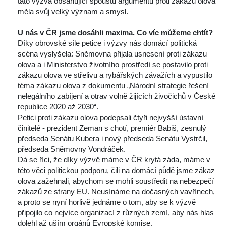
tato výzva obsahující spoustu argumentů proti zákazu olova 
měla svůj velký význam a smysl.
 
U nás v ČR jsme dosáhli maxima. Co víc můžeme chtít? 
 Díky obrovské síle petice i výzvy nás domácí politická 
céna vyslyšela: Sněmovna přijala usnesení proti zákazu 
olova a i Ministerstvo životního prostředí se postavilo proti 
zákazu olova ve střelivu a rybářských závažích a vypustilo 
téma zákazu olova z dokumentu „Národní strategie řešení 
nelegálního zabíjení a otrav volně žijících živočichů v České 
republice 2020 až 2030“.
 Petici proti zákazu olova podepsali čtyři nejvyšší ústavní 
činitelé - prezident Zeman s chotí, premiér Babiš, zesnulý 
předseda Senátu Kubera i nový předseda Senátu Vystrčil, 
předseda Sněmovny Vondráček.
 Dá se říci, že díky výzvě máme v ČR krytá záda, máme v 
této věci politickou podporu, čili na domácí půdě jsme zákaz 
olova zažehnali, abychom se mohli soustředit na nebezpečí 
zákazů ze strany EU. Neusínáme na dočasných vavřínech, 
a proto se nyní horlivě jednáme o tom, aby se k výzvě 
připojilo co nejvíce organizací z různých zemí, aby nás hlas 
dolehl až uším orgánů Evropské komise.