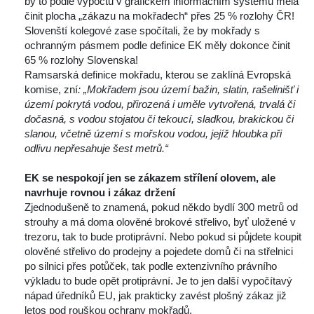
by to podle výpočtů v grafickém informačním systému měla 
činit plocha „zákazu na mokřadech“ přes 25 % rozlohy ČR! 
Slovenští kolegové zase spočítali, že by mokřady s 
ochranným pásmem podle definice EK měly dokonce činit 
65 % rozlohy Slovenska!
 Ramsarská definice mokřadu, kterou se zaklíná Evropská 
komise, zní
: „Mokřadem jsou území bažin, slatin, rašelinišť i 
území pokrytá vodou, přirozená i uměle vytvořená, trvalá či 
dočasná, s vodou stojatou či tekoucí, sladkou, brakickou či 
lanou, včetně území s mořskou vodou, jejíž hloubka při 
odlivu nepřesahuje šest metrů.“
 
EK se nespokojí jen se zákazem střílení olovem, ale 
navrhuje rovnou i zákaz držení
 Zjednodušeně to znamená, pokud někdo bydlí 300 metrů od 
trouhy a má doma olověné brokové střelivo, byť uložené v 
trezoru, tak to bude protiprávní. Nebo pokud si půjdete koupit 
olověné střelivo do prodejny a pojedete domů či na střelnici 
po silnici přes potůček, tak podle extenzivního právního 
výkladu to bude opět protiprávní. Je to jen další vypočítavý 
nápad úředníků EU, jak prakticky zavést plošný zákaz již 
letos pod rouškou ochrany mokřadů.