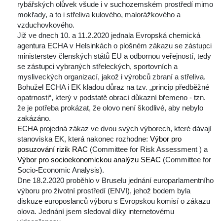
rybářských olůvek všude i v suchozemském prostředí mimo 
mokřady, a to i střeliva kulového, malorážkového a 
vzduchovkového.
 Již ve dnech 10. a 11.2.2020 jednala Evropská chemická 
agentura ECHA v Helsinkách o plošném zákazu se zástupci 
ministerstev členských států EU a odbornou veřejností, tedy 
e zástupci vybraných střeleckých, sportovních a 
mysliveckých organizací, jakož i výrobců zbraní a střeliva. 
Bohužel ECHA i EK kladou důraz na tzv. „princip předběžné 
opatrnosti“, který v podstatě obrací důkazní břemeno - tzn. 
že je potřeba prokázat, že olovo není škodlivé, aby nebylo 
zakázáno.
 ECHA projedná zákaz ve dvou svých výborech, které dávají 
tanoviska EK, která nakonec rozhodne: 
Výbor pro 
posuzování rizik RAC
 (Committee for Risk Assessment ) a 
Výbor pro socioekonomickou analýzu SEAC
 (Committee for 
Socio-Economic Analysis).
 Dne 18.2.2020 proběhlo v Bruselu jednání europarlamentního 
výboru pro životní prostředí (ENVI), jehož bodem byla 
diskuze europoslanců výboru s Evropskou komisí o zákazu 
olova. Jednání jsem sledoval díky internetovému 