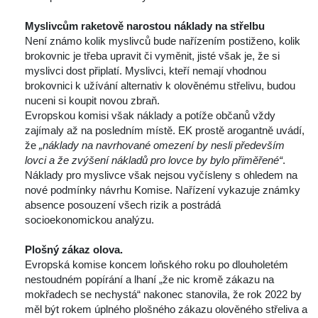
 
Myslivcům raketově narostou náklady na střelbu
 Není známo kolik myslivců bude nařízením postiženo, kolik 
brokovnic je třeba upravit či vyměnit, jisté však je, že si 
myslivci dost připlatí. Myslivci, kteří nemají vhodnou 
brokovnici k užívání alternativ k olověnému střelivu, budou 
nuceni si koupit novou zbraň.
 Evropskou komisi však náklady a potíže občanů vždy 
zajímaly až na posledním místě. EK prostě arogantně uvádí, 
že 
„náklady na navrhované omezení by nesli především 
lovci a že zvýšení nákladů pro lovce by bylo přiměřené“
. 
Náklady pro myslivce však nejsou vyčísleny s ohledem na 
nové podmínky návrhu Komise. Nařízení vykazuje známky 
absence posouzení všech rizik a postrádá 
ocioekonomickou analýzu.
 
Plošný zákaz olova.
 Evropská komise koncem loňského roku po dlouholetém 
nestoudném popírání a lhaní „že nic kromě zákazu na 
mokřadech se nechystá“ nakonec stanovila, že rok 2022 by 
měl být rokem úplného plošného zákazu olověného střeliva a 