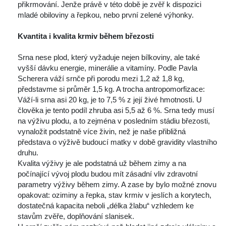
přikrmování. Jenže právě v této době je zvěř k dispozici 
mladé obiloviny a řepkou, nebo první zelené výhonky.
 
Kvantita i kvalita krmiv během březosti
 
 Srna nese plod, který vyžaduje nejen bílkoviny, ale také 
vyšší dávku energie, minerálie a vitamíny. Podle Pavla 
Scherera váží srnče při porodu mezi 1,2 až 1,8 kg, 
představme si průměr 1,5 kg. A trocha antropomorfizace: 
Váží-li srna asi 20 kg, je to 7,5 % z její živé hmotnosti. U 
člověka je tento podíl zhruba asi 5,5 až 6 %. Srna tedy musí 
na výživu plodu, a to zejména v posledním stádiu březosti, 
vynaložit podstatně více živin, než je naše přibližná 
představa o výživě budoucí matky v době gravidity vlastního 
druhu.
 Kvalita výživy je ale podstatná už během zimy a na 
počínající vývoj plodu budou mít zásadní vliv zdravotní 
parametry výživy během zimy. A zase by bylo možné znovu 
opakovat: oziminy a řepka, stav krmiv v jeslích a korytech, 
dostatečná kapacita neboli „délka žlabu“ vzhledem ke 
tavům zvěře, doplňování slanisek.