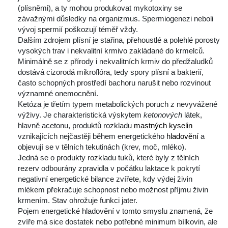
(plísněmi), a ty mohou produkovat mykotoxiny se 
závažnými důsledky na organizmus. Spermiogenezi neboli 
vývoj spermií poškozují téměř vždy.
 Dalším zdrojem plísní je stařina, přehoustlé a polehlé porosty 
vysokých trav i nekvalitní krmivo zakládané do krmelců. 
Minimálně se z přírody i nekvalitních krmiv do předžaludků 
dostává cizorodá mikroflóra, tedy spory plísní a bakterií, 
často schopných prostředí bachoru narušit nebo rozvinout 
významné onemocnění.
 Ketóza je třetím typem metabolických poruch z nevyvážené 
výživy. Je charakteristická výskytem 
ketonových 
látek, 
hlavně acetonu, produktů rozkladu 
mastných kyselin
 vznikajících nejčastěji během energetického 
hladovění
 a 
objevují se v tělních tekutinách (krev, moč, mléko).
 Jedná se o produkty rozkladu tuků, které byly z tělních 
rezerv odbourány zpravidla v počátku laktace k pokrytí 
negativní energetické bilance zvířete, kdy výdej živin 
mlékem překračuje schopnost nebo možnost příjmu živin 
krmením. Stav ohrožuje funkci jater.
 Pojem energetické hladovění v tomto smyslu znamená, že 
zvíře má sice dostatek nebo potřebné minimum bílkovin, ale 