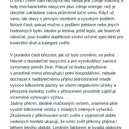
 U srnčí zvěře nám nezbývá než hledat jiné zdroje vlákniny a 
tedy mechanického nasycení plus zdroje energie, než je 
obvykle zakládané sotva průměrné luční seno. Když už 
eno, tak otavy s jemným stonkem a vysokým podílem 
listové části, pokud možno s podílem jetelovin nebo jiných 
hodnotných bylin. Ideální je letnina, ještě lepší, ale finančně 
náročné, jsou kvalitní doplňkové směsi určené speciálně pro 
konkrétní druh a kategorii zvěře.
 
 V poslední části březosti, jak už bylo zmíněno, se jedná 
hlavně o dostatečné nasycení a pro vysokobřezí samice 
vyrovnaný poměr živin. Pokud se budou pohybovat 
v prostředí mimo převažující polní hospodářství, nebude 
docházet k nadbytečnému příjmu jednostranně mladé 
vysoce bílkovinné pastvy se všemi negativními účinky a 
přirozené instinkty zvěře v přirozeném prostředí zajišťují 
víceméně vyhovující výživu.
 Jadrný příkrm, ideálně mačkaným ovšem, znamená plné 
využití bílkovinné složky z mladých zelených výhonků. 
Zkušenosti z přikrmování srnčí zvěře z výjimečně dobře 
vedených honiteb ukazují, že srnčí zvěř příkrmy přijímá i 
během letního období. Limitním faktorem je kvalita obiloviny 