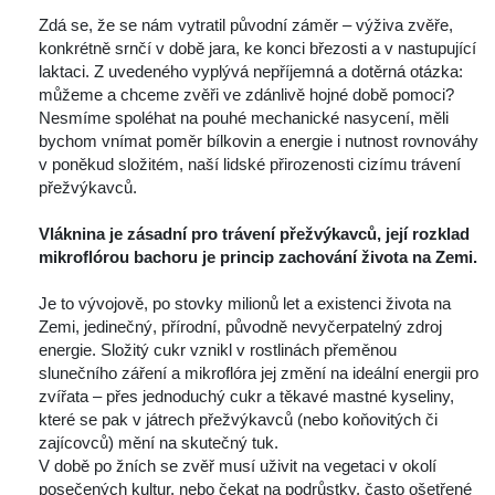
 
 Zdá se, že se nám vytratil původní záměr – výživa zvěře, 
konkrétně srnčí v době jara, ke konci březosti a v nastupující 
laktaci. Z uvedeného vyplývá nepříjemná a dotěrná otázka: 
můžeme a chceme zvěři ve zdánlivě hojné době pomoci?
 Nesmíme spoléhat na pouhé mechanické nasycení, měli 
bychom vnímat poměr bílkovin a energie i nutnost rovnováhy 
v poněkud složitém, naší lidské přirozenosti cizímu trávení 
přežvýkavců.
 
Vláknina je zásadní pro trávení přežvýkavců, její rozklad 
mikroflórou bachoru je princip zachování života na Zemi.
 
 Je to vývojově, po stovky milionů let a existenci života na 
Zemi, jedinečný, přírodní, původně nevyčerpatelný zdroj 
energie. Složitý cukr vznikl v rostlinách přeměnou 
lunečního záření a mikroflóra jej změní na ideální energii pro 
zvířata – přes jednoduchý cukr a těkavé mastné kyseliny, 
které se pak v játrech přežvýkavců (nebo koňovitých či 
zajícovců) mění na skutečný tuk.
 V době po žních se zvěř musí uživit na vegetaci v okolí 
posečených kultur, nebo čekat na podrůstky, často ošetřené 