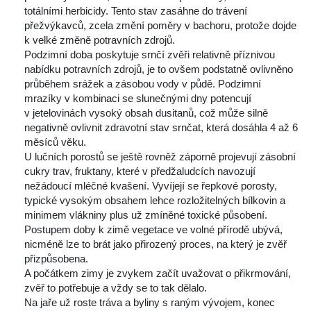
totálními herbicidy. Tento stav zasáhne do trávení 
přežvýkavců, zcela změní poměry v bachoru, protože dojde 
k velké změně potravních zdrojů.
 Podzimní doba poskytuje srnčí zvěři relativně příznivou 
nabídku potravních zdrojů, je to ovšem podstatně ovlivněno 
průběhem srážek a zásobou vody v půdě. Podzimní 
mrazíky v kombinaci se slunečnými dny potencují 
v jetelovinách vysoký obsah dusitanů, což může silně 
negativně ovlivnit zdravotní stav srnčat, která dosáhla 4 až 6 
měsíců věku.
 U lučních porostů se ještě rovněž záporně projevují zásobní 
cukry trav, fruktany, které v předžaludcích navozují 
nežádoucí mléčné kvašení. Vyvíjejí se řepkové porosty, 
typické vysokým obsahem lehce rozložitelných bílkovin a 
minimem vlákniny plus už zmíněné toxické působení. 
Postupem doby k zimě vegetace ve volné přírodě ubývá, 
nicméně lze to brát jako přirozený proces, na který je zvěř 
přizpůsobena.
 A počátkem zimy je zvykem začít uvažovat o přikrmování, 
zvěř to potřebuje a vždy se to tak dělalo.
 Na jaře už roste tráva a byliny s raným vývojem, konec 