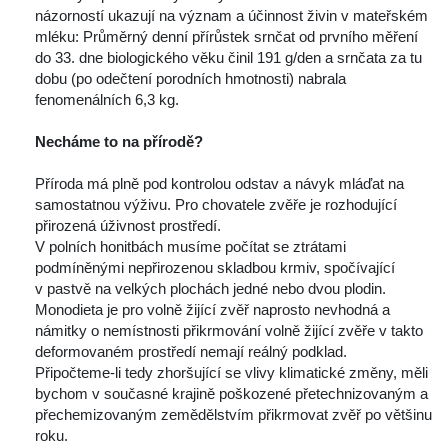
názorností ukazují na význam a účinnost živin v mateřském 
mléku: Průměrný denní přírůstek srnčat od prvního měření 
do 33. dne biologického věku činil 191 g/den a srnčata za tu 
dobu (po odečtení porodních hmotnosti) nabrala 
fenomenálních 6,3 kg.
 
Necháme to na přírodě? 
 
 Příroda má plně pod kontrolou odstav a návyk mláďat na 
amostatnou výživu. Pro chovatele zvěře je rozhodující 
přirozená úživnost prostředí.
 V polních honitbách musíme počítat se ztrátami 
podmíněnými nepřirozenou skladbou krmiv, spočívající 
v pastvě na velkých plochách jedné nebo dvou plodin. 
Monodieta je pro volně žijící zvěř naprosto nevhodná a 
námitky o nemístnosti přikrmování volně žijící zvěře v takto 
deformovaném prostředí nemají reálný podklad.
 Připočteme-li tedy zhoršující se vlivy klimatické změny, měli 
bychom v současné krajině poškozené přetechnizovaným a 
přechemizovaným zemědělstvím přikrmovat zvěř po většinu 
roku.