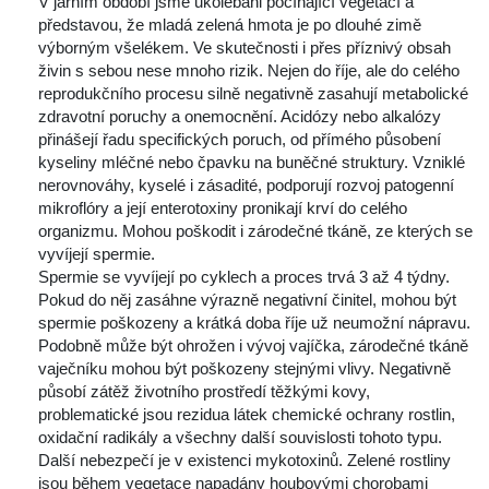
 V jarním období jsme ukolébáni počínající vegetací a 
představou, že mladá zelená hmota je po dlouhé zimě 
výborným všelékem. Ve skutečnosti i přes příznivý obsah 
živin s sebou nese mnoho rizik. Nejen do říje, ale do celého 
reprodukčního procesu silně negativně zasahují metabolické 
zdravotní poruchy a onemocnění. Acidózy nebo alkalózy 
přinášejí řadu specifických poruch, od přímého působení 
kyseliny mléčné nebo čpavku na buněčné struktury. Vzniklé 
nerovnováhy, kyselé i zásadité, podporují rozvoj patogenní 
mikroflóry a její enterotoxiny pronikají krví do celého 
organizmu. Mohou poškodit i zárodečné tkáně, ze kterých se 
vyvíjejí spermie.
 Spermie se vyvíjejí po cyklech a proces trvá 3 až 4 týdny. 
Pokud do něj zasáhne výrazně negativní činitel, mohou být 
permie poškozeny a krátká doba říje už neumožní nápravu.
 Podobně může být ohrožen i vývoj vajíčka, zárodečné tkáně 
vaječníku mohou být poškozeny stejnými vlivy. Negativně 
působí zátěž životního prostředí těžkými kovy, 
problematické jsou rezidua látek chemické ochrany rostlin, 
oxidační radikály a všechny další souvislosti tohoto typu.
 Další nebezpečí je v existenci mykotoxinů. Zelené rostliny 
jsou během vegetace napadány houbovými chorobami 