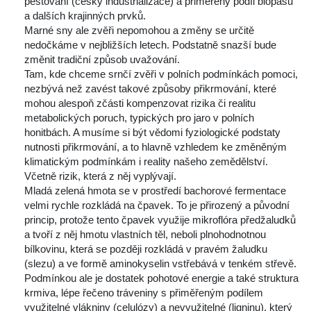
pěstování (česky industrializace) a přiměřený podíl biopásů 
a dalších krajinných prvků.
 Marné sny ale zvěři nepomohou a změny se určitě 
nedočkáme v nejbližších letech. Podstatně snazší bude 
změnit tradiční způsob uvažování.
 Tam, kde chceme srnčí zvěři v polních podmínkách pomoci, 
nezbývá než zavést takové způsoby přikrmování, které 
mohou alespoň zčásti kompenzovat rizika či realitu 
metabolických poruch, typických pro jaro v polních 
honitbách. A musíme si být vědomi fyziologické podstaty 
nutnosti přikrmování, a to hlavně vzhledem ke změněným 
klimatickým podmínkám i reality našeho zemědělství. 
Včetně rizik, která z něj vyplývají.
 Mladá zelená hmota se v prostředí bachorové fermentace 
velmi rychle rozkládá na čpavek. To je přirozený a původní 
princip, protože tento čpavek využije mikroflóra předžaludků 
a tvoří z něj hmotu vlastních těl, neboli plnohodnotnou 
bílkovinu, která se později rozkládá v pravém žaludku 
(slezu) a ve formě aminokyselin vstřebává v tenkém střevě.
 Podmínkou ale je dostatek pohotové energie a také struktura 
krmiva, lépe řečeno tráveniny s přiměřeným podílem 
využitelné vlákniny (celulózy) a nevyužitelné (ligninu), který 