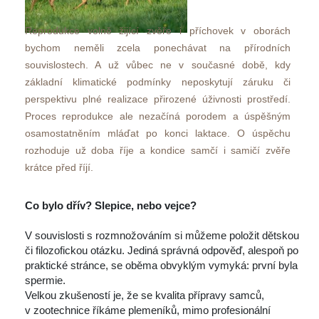
Reprodukce volně žijící zvěře i příchovek v oborách 
bychom neměli zcela ponechávat na přírodních 
ouvislostech. A už vůbec ne v současné době, kdy 
základní klimatické podmínky neposkytují záruku či 
perspektivu plné realizace přirozené úživnosti prostředí. 
Proces reprodukce ale nezačíná porodem a úspěšným 
osamostatněním mláďat po konci laktace. O úspěchu 
rozhoduje už doba říje a kondice samčí i samičí zvěře 
krátce před říjí. 
 
Co bylo dřív? Slepice, nebo vejce? 
 
 V souvislosti s rozmnožováním si můžeme položit dětskou 
či filozofickou otázku. Jediná správná odpověď, alespoň po 
praktické stránce, se oběma obvyklým vymyká: první byla 
permie.
 Velkou zkušeností je, že se kvalita přípravy samců, 
v zootechnice říkáme plemeníků, mimo profesionální 