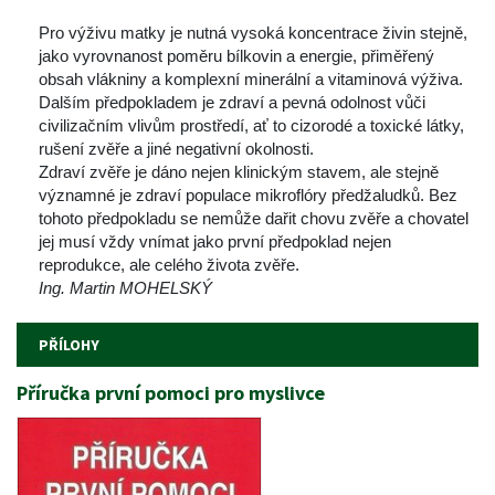
 
 Pro výživu matky je nutná vysoká koncentrace živin stejně, 
jako vyrovnanost poměru bílkovin a energie, přiměřený 
obsah vlákniny a komplexní minerální a vitaminová výživa.
 Dalším předpokladem je zdraví a pevná odolnost vůči 
civilizačním vlivům prostředí, ať to cizorodé a toxické látky, 
rušení zvěře a jiné negativní okolnosti.
 Zdraví zvěře je dáno nejen klinickým stavem, ale stejně 
významné je zdraví populace mikroflóry předžaludků. Bez 
tohoto předpokladu se nemůže dařit chovu zvěře a chovatel 
jej musí vždy vnímat jako první předpoklad nejen 
reprodukce, ale celého života zvěře.
Ing. Martin MOHELSKÝ
 
PŘÍLOHY
Příručka první pomoci pro myslivce