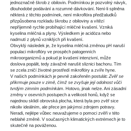
jednoznačně škrob z obilovin. Podmínkou je pozvolný návyk, 
dlouhodobé podávání a rozumné dávkování. Není-li splněna 
některá z těchto podmínek, není mikroflóra předžaludků 
přizpůsobena rozkladu škrobu z obiloviny a vítězí 
nepříjemně rychle probíhající mléčné kvašení. Vzniká 
kyselina mléčná a plyny. Výsledkem je acidóza nebo 
nadmutí z plynů vzniklých při kvašení.
 Obvyklý následek je, že kyselina mléčná změnou pH naruší 
populaci mikroflóry ve prospěch patogenních 
mikroorganizmů a pokud je kvašení intenzivní, může 
doslova popálit, tedy závažně narušit sliznici bachoru. Tím 
e zcela zničí životné prostředí mikroflóry a zvíře hyne.
 V našich podmínkách je pevně zakořeněn postulát: 
Zvěř se 
přikrmuje pouze v zimě, čímž se zvyšuje její odolnost vůči 
tvrdým zimním podmínkám
. Hotovo, jinak nelze. Ani zásadní 
změny v osevních postupech a velikosti honů, když se 
najednou sklidí obrovská plocha, která byla pro zvěř sice 
nikoliv ideálním, ale přece jen jakýmsi zdrojem potravy. 
Neradi, nejlépe vůbec neuvažujeme o pomoci zvěři v této 
neblahé změně. V současných klimatických extrémech je to 
kutečně na pováženou.