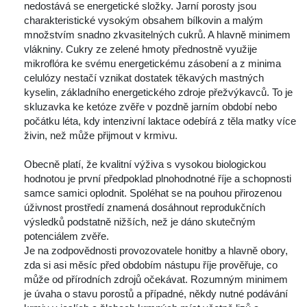
nedostává se energetické složky. Jarní porosty jsou 
charakteristické vysokým obsahem bílkovin a malým 
množstvím snadno zkvasitelných cukrů. A hlavně minimem 
vlákniny. Cukry ze zelené hmoty přednostně využije 
mikroflóra ke svému energetickému zásobení a z minima 
celulózy nestačí vznikat dostatek těkavých mastných 
kyselin, základního energetického zdroje přežvýkavců. To je 
kluzavka ke ketóze zvěře v pozdně jarním období nebo 
počátku léta, kdy intenzivní laktace odebírá z těla matky více 
živin, než může přijmout v krmivu.
 
 Obecně platí, že kvalitní výživa s vysokou biologickou 
hodnotou je první předpoklad plnohodnotné říje a schopnosti 
amce samici oplodnit. Spoléhat se na pouhou přirozenou 
úživnost prostředí znamená dosáhnout reprodukčních 
výsledků podstatně nižších, než je dáno skutečným 
potenciálem zvěře.
 Je na zodpovědnosti provozovatele honitby a hlavně obory, 
zda si asi měsíc před obdobím nástupu říje prověřuje, co 
může od přírodních zdrojů očekávat. Rozumným minimem 
je úvaha o stavu porostů a případné, někdy nutné podávání 