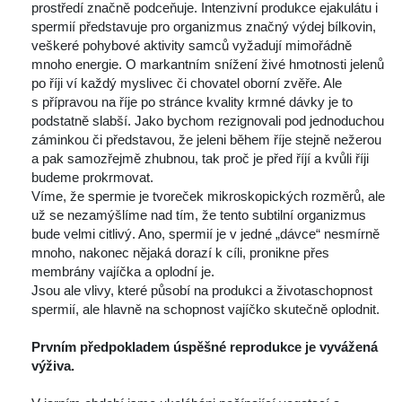
prostředí značně podceňuje. Intenzivní produkce ejakulátu i 
permií představuje pro organizmus značný výdej bílkovin, 
veškeré pohybové aktivity samců vyžadují mimořádně 
mnoho energie. O markantním snížení živé hmotnosti jelenů 
po říji ví každý myslivec či chovatel oborní zvěře. Ale 
 přípravou na říje po stránce kvality krmné dávky je to 
podstatně slabší. Jako bychom rezignovali pod jednoduchou 
záminkou či představou, že jeleni během říje stejně nežerou 
a pak samozřejmě zhubnou, tak proč je před říjí a kvůli říji 
budeme prokrmovat.
 Víme, že spermie je tvoreček mikroskopických rozměrů, ale 
už se nezamýšlíme nad tím, že tento subtilní organizmus 
bude velmi citlivý. Ano, spermií je v jedné „dávce“ nesmírně 
mnoho, nakonec nějaká dorazí k cíli, pronikne přes 
membrány vajíčka a oplodní je.
 Jsou ale vlivy, které působí na produkci a životaschopnost 
permií, ale hlavně na schopnost vajíčko skutečně oplodnit.
 
Prvním předpokladem úspěšné reprodukce je vyvážená 
výživa.
 