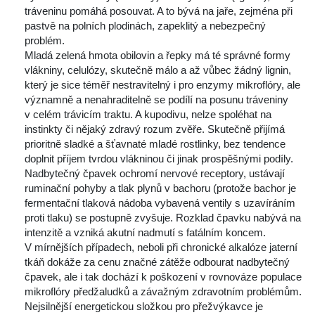
tráveninu pomáhá posouvat. A to bývá na jaře, zejména při 
pastvě na polních plodinách, zapeklitý a nebezpečný 
problém.
 Mladá zelená hmota obilovin a řepky má té správné formy 
vlákniny, celulózy, skutečně málo a až vůbec žádný lignin, 
který je sice téměř nestravitelný i pro enzymy mikroflóry, ale 
významně a nenahraditelně se podílí na posunu tráveniny 
v celém trávicím traktu. A kupodivu, nelze spoléhat na 
instinkty či nějaký zdravý rozum zvěře. Skutečně přijímá 
prioritně sladké a šťavnaté mladé rostlinky, bez tendence 
doplnit příjem tvrdou vlákninou či jinak prospěšnými podíly.
 Nadbytečný čpavek ochromí nervové receptory, ustávají 
ruminační pohyby a tlak plynů v bachoru (protože bachor je 
fermentační tlaková nádoba vybavená ventily s uzavíráním 
proti tlaku) se postupně zvyšuje. Rozklad čpavku nabývá na 
intenzitě a vzniká akutní nadmutí s fatálním koncem.
 V mírnějších případech, neboli při chronické alkalóze jaterní 
tkáň dokáže za cenu značné zátěže odbourat nadbytečný 
čpavek, ale i tak dochází k poškození v rovnováze populace 
mikroflóry předžaludků a závažným zdravotním problémům.
 Nejsilnější energetickou složkou pro přežvýkavce je 