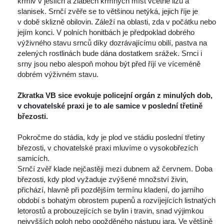
krmiv v jeslích a žlabech krmných míst včetně lizů a 
lanisek. Srnčí zvěře se to většinou netýká, jejich říje je 
v době sklizně obilovin. Záleží na oblasti, zda v počátku nebo 
jejím konci. V polních honitbách je předpoklad dobrého 
výživného stavu srnců díky dozrávajícímu obilí, pastva na 
zelených rostlinách bude dána dostatkem srážek. Srnci i 
rny jsou nebo alespoň mohou být před říjí ve víceméně 
dobrém výživném stavu.
 
Zkratka VB sice evokuje policejní orgán z minulých dob, 
v chovatelské praxi je to ale samice v poslední třetině 
březosti. 
 
 Pokročme do stádia, kdy je plod ve stádiu poslední třetiny 
březosti, v chovatelské praxi mluvíme o vysokobřezích 
amicích.
 Srnčí zvěř klade nejčastěji mezi dubnem až červnem. Doba 
březosti, kdy plod vyžaduje zvýšené množství živin, 
přichází, hlavně při pozdějším termínu kladení, do jarního 
období s bohatým obrostem pupenů a rozvíjejících listnatých 
letorostů a probouzejících se bylin i travin, snad výjimkou 
nejvyšších poloh nebo opožděného nástupu jara. Ve většině 