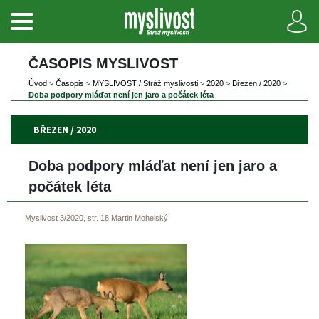
ČASOPIS MYSLIVOST 
Úvod
 
>
 
Časopi
 
>
 
MYSLIVOST / Stráž myslivosti
 
>
 
2020
 
>
 
Březen / 2020
 
>
Doba podpory mláďat není jen jaro a počátek léta
BŘEZEN / 2020
Doba podpory mláďat není jen jaro a 
počátek léta
Myslivost 3/2020, str. 18
Martin Mohelský
 