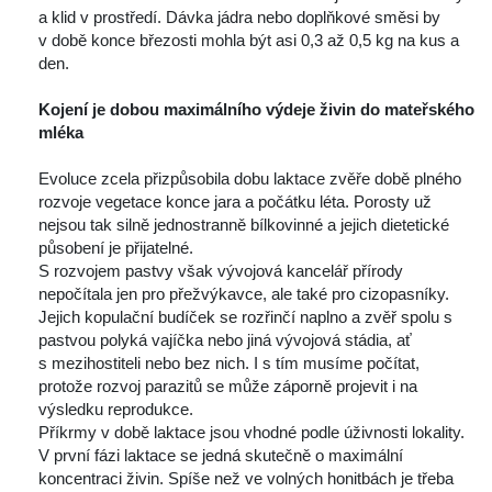
a klid v prostředí. Dávka jádra nebo doplňkové směsi by 
v době konce březosti mohla být asi 0,3 až 0,5 kg na kus a 
den.
 
Kojení je dobou maximálního výdeje živin do mateřského 
mléka
 
 Evoluce zcela přizpůsobila dobu laktace zvěře době plného 
rozvoje vegetace konce jara a počátku léta. Porosty už 
nejsou tak silně jednostranně bílkovinné a jejich dietetické 
působení je přijatelné.
 S rozvojem pastvy však vývojová kancelář přírody 
nepočítala jen pro přežvýkavce, ale také pro cizopasníky. 
Jejich kopulační budíček se rozřinčí naplno a zvěř spolu s 
pastvou polyká vajíčka nebo jiná vývojová stádia, ať 
 mezihostiteli nebo bez nich. I s tím musíme počítat, 
protože rozvoj parazitů se může záporně projevit i na 
výsledku reprodukce.
 Příkrmy v době laktace jsou vhodné podle úživnosti lokality. 
V první fázi laktace se jedná skutečně o maximální 
koncentraci živin. Spíše než ve volných honitbách je třeba 