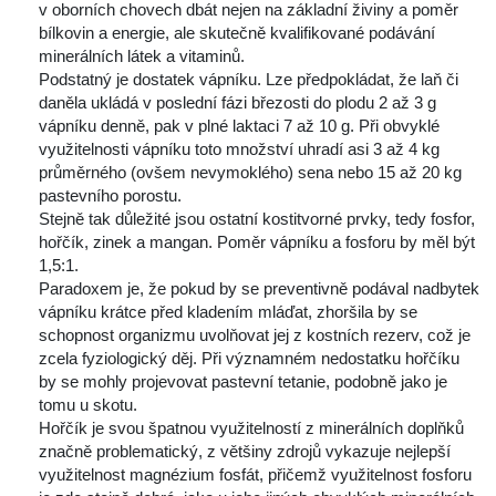
v oborních chovech dbát nejen na základní živiny a poměr 
bílkovin a energie, ale skutečně kvalifikované podávání 
minerálních látek a vitaminů.
 Podstatný je dostatek vápníku. Lze předpokládat, že laň či 
daněla ukládá v poslední fázi březosti do plodu 2 až 3 g 
vápníku denně, pak v plné laktaci 7 až 10 g. Při obvyklé 
využitelnosti vápníku toto množství uhradí asi 3 až 4 kg 
průměrného (ovšem nevymoklého) sena nebo 15 až 20 kg 
pastevního porostu.
 Stejně tak důležité jsou ostatní kostitvorné prvky, tedy fosfor, 
hořčík, zinek a mangan. Poměr vápníku a fosforu by měl být 
1,5:1.
 Paradoxem je, že pokud by se preventivně podával nadbytek 
vápníku krátce před kladením mláďat, zhoršila by se 
chopnost organizmu uvolňovat jej z kostních rezerv, což je 
zcela fyziologický děj. Při významném nedostatku hořčíku 
by se mohly projevovat pastevní tetanie, podobně jako je 
tomu u skotu.
 Hořčík je svou špatnou využitelností z minerálních doplňků 
značně problematický, z většiny zdrojů vykazuje nejlepší 
využitelnost magnézium fosfát, přičemž využitelnost fosforu 