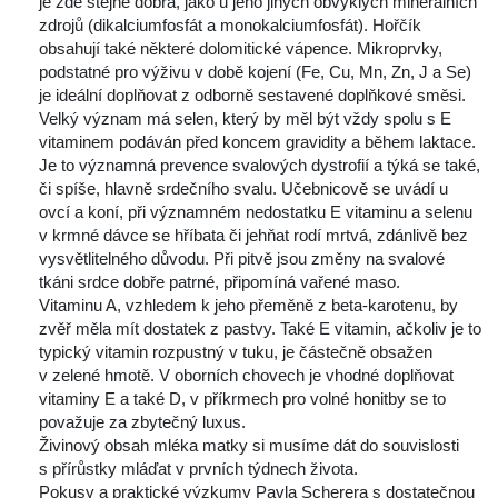
je zde stejně dobrá, jako u jeho jiných obvyklých minerálních 
zdrojů (dikalciumfosfát a monokalciumfosfát). Hořčík 
obsahují také některé dolomitické vápence. Mikroprvky, 
podstatné pro výživu v době kojení (Fe, Cu, Mn, Zn, J a Se) 
je ideální doplňovat z odborně sestavené doplňkové směsi.
 Velký význam má selen, který by měl být vždy spolu s E 
vitaminem podáván před koncem gravidity a během laktace. 
Je to významná prevence svalových dystrofií a týká se také, 
či spíše, hlavně srdečního svalu. Učebnicově se uvádí u 
ovcí a koní, při významném nedostatku E vitaminu a selenu 
v krmné dávce se hříbata či jehňat rodí mrtvá, zdánlivě bez 
vysvětlitelného důvodu. Při pitvě jsou změny na svalové 
tkáni srdce dobře patrné, připomíná vařené maso.
 Vitaminu A, vzhledem k jeho přeměně z beta-karotenu, by 
zvěř měla mít dostatek z pastvy. Také E vitamin, ačkoliv je to 
typický vitamin rozpustný v tuku, je částečně obsažen 
v zelené hmotě. V oborních chovech je vhodné doplňovat 
vitaminy E a také D, v příkrmech pro volné honitby se to 
považuje za zbytečný luxus.
 Živinový obsah mléka matky si musíme dát do souvislosti 
 přírůstky mláďat v prvních týdnech života.
 Pokusy a praktické výzkumy Pavla Scherera s dostatečnou 