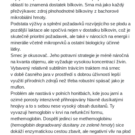
oblastí to znamená dostatek bílkovin. Srna má jako každý 
přežvýkavec zdroj plnohodnotné bílkoviny z bachorové 
mikrobiální hmoty.
 Podstata výživy a splnění požadavků rozvíjejícího se plodu a 
pozdější laktace ale spočívá nejen v dostatku bílkovin, což je 
kutečně prioritní požadavek, ale také v nárocích na energii i 
minerálie včetně mikroprvků a ostatní biologicky účinné 
látky.
 Srnec je okusovač. Jeho potravní strategie je méně náročná 
na kvanta objemu, ale vyžaduje vysokou koncentrací živin. 
Vybavený relativně subtilním trávicím traktem má srnec 
v době časného jara v prostředí s dobrou úživností lepší 
využití přírodních zdrojů než třeba robustní spásač jako je 
muflon.
 Problém ale nastává v polních honitbách, kde jsou jarní a 
ozimé porosty intenzivně přihnojovány hlavně dusíkatými 
hnojivy a to s sebou nese vysoký obsah dusitanů. Ty 
vyvazují hemoglobin v krvi na nefunkční formu, 
methemoglobin. Dospělí jedinci se methemoglobinu 
(
hemoglobin degradovaný dusitany ze zelené hmoty
) sice 
dokáží enzymatickou cestou zbavit, ale negativní vliv na plod 