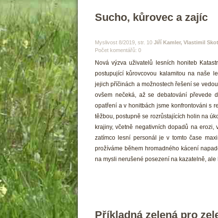
Sucho, kůrovec a zajíc 
 Myslivost 8/2019, str. 10 
Jiří Kamler, Vlastimil Sko
Počet komentářů: 0 
 Nová výzva uživatelů lesních honiteb Katas
postupující kůrovcovou kalamitou na naše le
jejich příčinách a možnostech řešení se vedou l
ovšem nečeká, až se debatování převede do 
opatření a v honitbách jsme konfrontováni s re
těžbou, postupně se rozrůstajících holin na úk
krajiny, včetně negativních dopadů na erozi, 
zatímco lesní personál je v tomto čase maxi
prožíváme během hromadného kácení napadený
na mysli nerušené posezení na kazatelně, ale k
Příkladná zelená pro zel