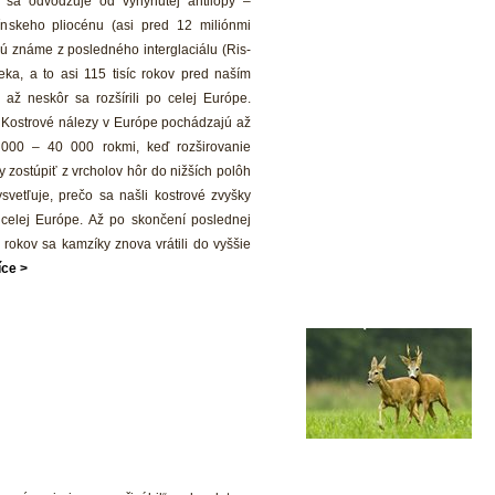
 sa odvodzuje od vyhynutej antilopy – 
nskeho pliocénu (asi pred 12 miliónmi 
sú známe z posledného interglaciálu (Ris-
ka, a to asi 115 tisíc rokov pred naším 
 až neskôr sa rozšírili po celej Európe. 
 Kostrové nálezy v Európe pochádzajú až 
 000 – 40 000 rokmi, keď rozširovanie 
 zostúpiť z vrcholov hôr do nižších polôh 
etľuje, prečo sa našli kostrové zvyšky 
celej Európe. Až po skončení poslednej 
rokov sa kamzíky znova vrátili do vyššie 
íce >