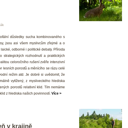
ták
trofální důsledky sucha kombinovaného s 
sy, jsou asi všem myslivcům zřejmé a o 
aické, odborné i politické debaty. Příroda 
strategických rozhodnutí a praktických 
alitou celoročního rušení zvěře intenzivní 
or lesních porostů a měnícího se rázu celé 
vodní režim atd. Je dobré si uvědomit, že 
málně vytížený, z mysliveckého hlediska 
ch porostů relativní klid. Tím nemáme 
lid z hlediska našich povinností. 
Více >
eň v krajině