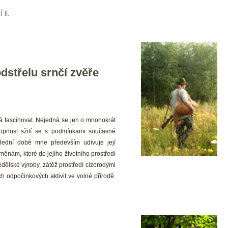
ll.
střelu srnčí zvěře
vá fascinovat. Nejedná se jen o mnohokrát 
pnost sžití se s podmínkami současné 
slední době mne především udivuje její 
změnám, které do jejího životního prostředí 
dělské výroby, zátěž prostředí cizorodými 
 odpočinkových aktivit ve volné přírodě. 