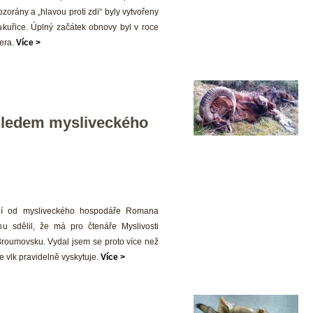
ozorány a „hlavou proti zdi“ byly vytvořeny 
kuřice. Úplný začátek obnovy byl v roce 
era. 
Více >
ledem mysliveckého 
ání od mysliveckého hospodáře Romana 
 sdělil, že má pro čtenáře Myslivosti 
roumovsku. Vydal jsem se proto více než 
e vlk pravidelně vyskytuje. 
Více >