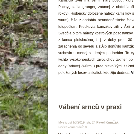
 Kamzičia zver má veľmi starý pôvod, ktorý
Pachygazella granger, známej z obdobia čí
rokov). Historicky doložené nálezy kamzíkov 
wurm), čiže z obdobia neandertálskeho člove
letopočtom. Predkovia kamzíkov žili v Ázii a
Svedčia o tom nálezy kostrových pozostatkov.
z konca pleistocénu, t. j. z doby pred 30
zaľadnenia od severu a z Álp donútilo kamzíky
vrchovín s menej studeným podnebím. To vysv
týchto vysokohorských živočíchov takmer po 
doby ľadovej (würmu) pred niekoľkými tisícmi 
položených lesov a skalísk, kde žijú dodnes. 
V
Vábení srnců v praxi
 Myslivost b8/2019, str. 24 
Pavel Kumžák
Počet komentářů: 0 