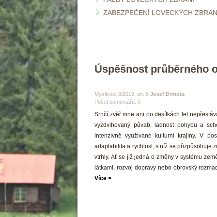
ZABEZPEČENÍ LOVECKÝCH ZBRANÍ 
Úspěšnost průběrného od
 Myslivost 8/2019, str. 6 
Josef Drmota
Počet komentářů: 0 
 Srnčí zvěř mne ani po desítkách let nepřestá
vyzdvihovaný půvab, ladnost pohybu a scho
intenzívně využívané kulturní krajiny. V po
adaptabilita a rychlost, s níž se přizpůsobuje 
vtrhly. Ať se již jedná o změny v systému země
látkami, rozvoj dopravy nebo obrovský rozmach
Více >