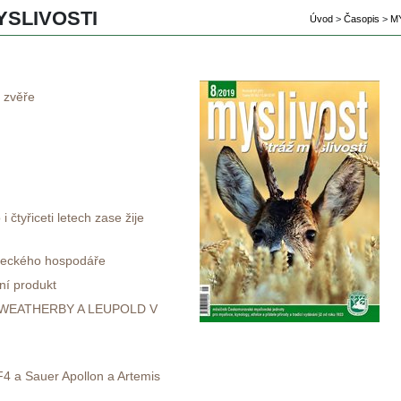
SLIVOSTI 
Úvod
 
>
 
Časopi
 
>
 
MY
 zvěře
 čtyřiceti letech zase žije 
veckého hospodáře
dní produkt
WEATHERBY A LEUPOLD V 
XF4 a Sauer Apollon a Artemi