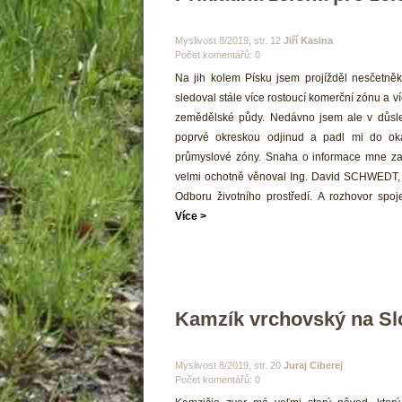
 Myslivost 8/2019, str. 12 
Jiří Kasina
Počet komentářů: 0 
 Na jih kolem Písku jsem projížděl nesčetněk
ledoval stále více rostoucí komerční zónu a víc
zemědělské půdy. Nedávno jsem ale v důsledk
poprvé okreskou odjinud a padl mi do oka
průmyslové zóny. Snaha o informace mne zav
velmi ochotně věnoval Ing. David SCHWEDT, v
Odboru životního prostředí. A rozhovor spoje
Více >
Kamzík vrchovský na S
 Myslivost 8/2019, str. 20 
Juraj Ciberej
Počet komentářů: 0 