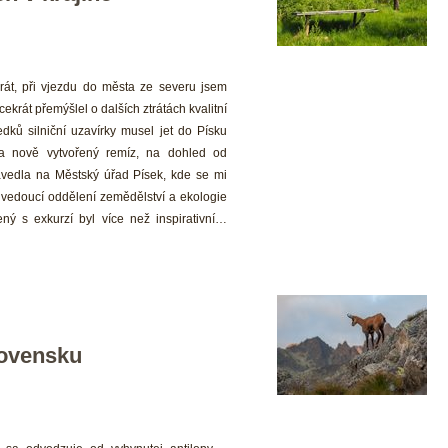
rát, při vjezdu do města ze severu jsem 
ekrát přemýšlel o dalších ztrátách kvalitní 
ů silniční uzavírky musel jet do Písku 
 nově vytvořený remíz, na dohled od 
edla na Městský úřad Písek, kde se mi 
edoucí oddělení zemědělství a ekologie 
ný s exkurzí byl více než inspirativní… 
lovensku