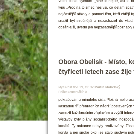
 Velmi často slýchám: „Mně to nejde, asi to n
typu „Proč na to srnec neslyší, co dělám špat
nejčastější otázky a pomoci těm, kteří chtějí b
nažit být stručnější a nezacházet do všech
obsáhlejší, uvedu jen nejzásadnější poznatky 
Obora Obelisk - Místo, kd
čtyřiceti letech zase žij
 Myslivost 8/2019, str. 32 
Martin Mohelský
Počet komentářů: 0 
 pokračování z minulého čísla Plošná meliorace
kaskádou tří přehradních nádrží postavených v
zamezit každoročním záplavám a zvýšit inten
výstavby byly plány socialistického hospodá
kanálů. Ty nakonec nebyly realizovány. Zása
koryta a její široké okolí se stalo suchým p