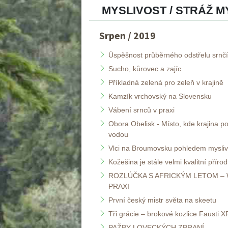
MYSLIVOST / STRÁŽ MY
Srpen / 2019
Úspěšnost průběrného odstřelu srnčí
Sucho, kůrovec a zajíc 
Příkladná zelená pro zeleň v krajině
Kamzík vrchovský na Slovensku
Vábení srnců v praxi
Obora Obelisk - Místo, kde krajina po i
vodou
Vlci na Broumovsku pohledem mysli
Kožešina je stále velmi kvalitní příro
ROZLÚČKA S AFRICKÝM LETOM – 
PRAXI
První český mistr světa na skeetu
Tři grácie – brokové kozlice Fausti 
PAŽBY LOVECKÝCH ZBRANÍ 