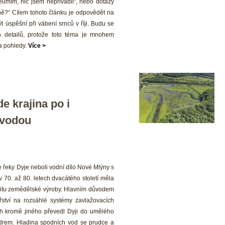
eumím, nic jsem nepřivábil“, nebo dotazy 
ně?“ Cílem tohoto článku je odpovědět na 
ýt úspěšní při vábení srnců v říji. Budu se 
 detailů, protože toto téma je mnohem 
a pohledy. 
Více >
e krajina po i 
e vodou
 řeky Dyje neboli vodní dílo Nové Mlýny s 
 70. až 80. letech dvacátého století měla 
zitu zemědělské výroby. Hlavním důvodem 
řství na rozsáhlé systémy zavlažovacích 
h kromě jiného převedl Dyji do umělého 
oldrem. Hladina spodních vod se prudce a 