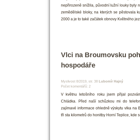
nepřirozeně snížila, původní lužní louky byly r
zemědělské bloky, na kterých se pěstovala ku
2000 a je to také začátek obnovy Květného jez
Vlci na Broumovsku poh
hospodáře
 Myslivost 8/2019, str. 38 
Lubomír Hajný
Počet komentářů: 2 
 V květnu letošního roku jsem přijal pozv
Chládka. Před naší schůzkou mi do telefonu
zajímavé informace ohledně výskytu vlka na B
tři sta kilometrů do honitby Horní Teplice, kde s