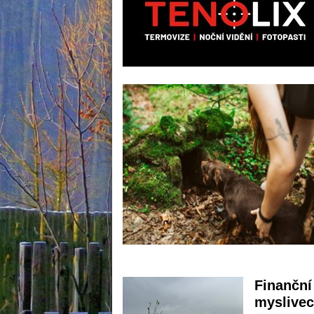
Finanční
myslivec