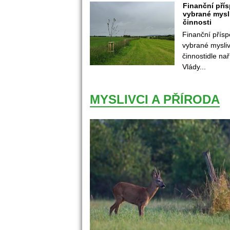
Finanční přís
vybrané mysl
činnosti
Finanční přísp
vybrané mysliv
činnostidle nař
Vlády...
MYSLIVCI A PŘÍRODA