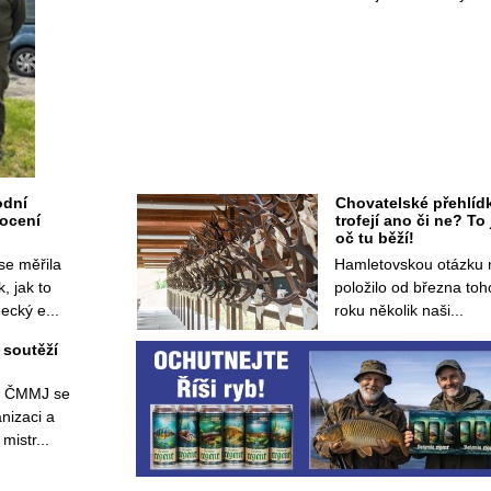
dní 
Chovatelské přehlídk
cení 
trofejí ano či ne? To j
oč tu běží!
e měřila 
Hamletovskou otázku 
, jak to 
položilo od března toho
ecký e...
roku několik naši...
soutěží 
i ČMMJ se 
nizaci a 
mistr...