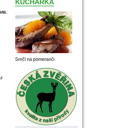
KUCHAŘKA
III.
Srnčí na pomeranči
ž 