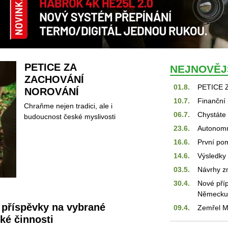
PETICE ZA 
NEJNOVĚJ
ZACHOVÁNÍ 
01.8.
PETICE 
NOROVÁNÍ
10.7.
Finanční 
Chraňme nejen tradici, ale i 
06.7.
Chystáte
budoucnost české myslivosti 
23.6.
Autonomní
16.6.
První pom
14.6.
Výsledky 
03.5.
Návrhy z
30.4.
Nové příp
Německu 
 příspěvky na vybrané 
09.4.
Zemřel M
ké činnosti