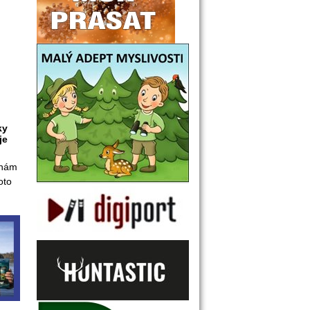
y 
e 
nám 
to 