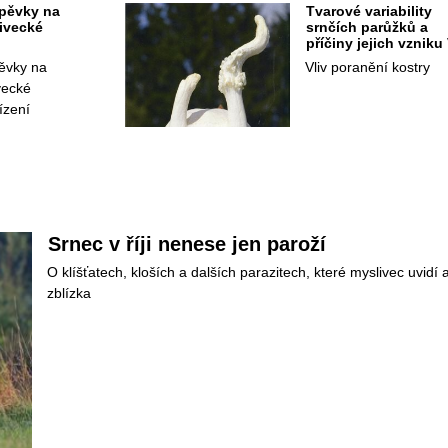
pěvky na 
Tvarové variability 
ivecké 
rnčích parůžků a 
příčiny jejich vzniku V
ěvky na 
Vliv poranění kostry
ecké 
ízení 
Srnec v říji nenese jen paroží
O klíšťatech, kloších a dalších parazitech, které myslivec uvidí a
zblízka