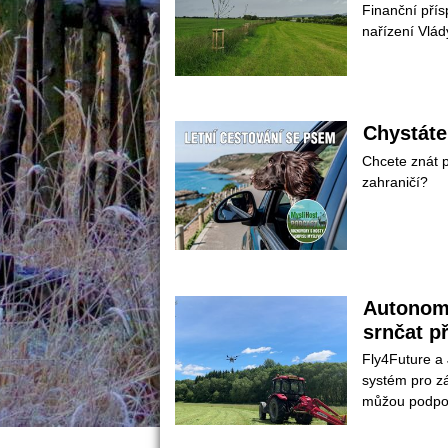
Finanční přís
nařízení Vlád
Chystáte
Chcete znát p
zahraničí?
Autonomn
rnčat př
 Fly4Future a
ystém pro zác
můžou podpoři