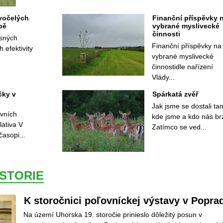
vočelých 
Finanční příspěvky n
pě
vybrané myslivecké 
činnosti
sných 
Finanční příspěvky na 
h efektivity
vybrané myslivecké 
činnostidle nařízení 
Vlády...
ky v 
Spárkatá zvěř
Jak jsme se dostali tam
vních 
kde jsme a kdo nás brz
ativa V 
 Zatímco se ved...
časopi...
ISTORIE
K storočnici poľovníckej výstavy v Popra
Na území Uhorska 19. storočie prinieslo dôležitý posun v 