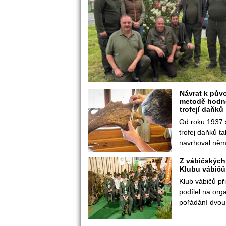
Návrat k půvo
metodě hodno
trofejí daňků
Od roku 1937 s
trofej daňků tak
navrhoval něm
Z vábičských 
Klubu vábičů
Klub vábičů př
podílel na orga
pořádání dvou 