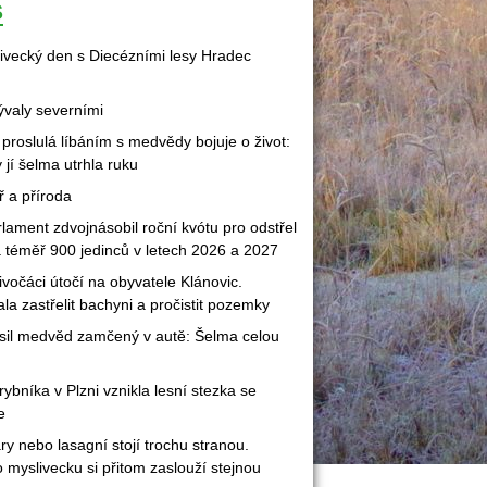
S
ivecký den s Diecézními lesy Hradec 
valy severními
proslulá líbáním s medvědy bojuje o život: 
 jí šelma utrhla ruku
ř a příroda
ament zdvojnásobil roční kvótu pro odstřel 
téměř 900 jedinců v letech 2026 a 2027
očáci útočí na obyvatele Klánovic. 
a zastřelit bachyni a pročistit pozemky
il medvěd zamčený v autě: Šelma celou 
bníka v Plzni vznikla lesní stezka se 
e
y nebo lasagní stojí trochu stranou. 
o myslivecku si přitom zaslouží stejnou 