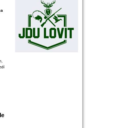
a 
, 
dí 
de