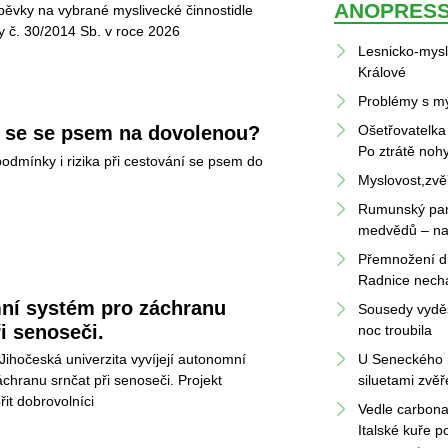
ANOPRES
pěvky na vybrané myslivecké činnostidle 
y č. 30/2014 Sb. v roce 2026
Lesnicko-mysl
Králové
Problémy s mý
 se se psem na dovolenou?
Ošetřovatelka 
Po ztrátě nohy
odmínky i rizika při cestování se psem do 
Myslovost,zvě
Rumunský parl
medvědů – na 
Přemnožení div
Radnice nechal
í systém pro záchranu 
Sousedy vyděs
i senoseči.
noc troubila
 Jihočeská univerzita vyvíjejí autonomní 
U Seneckého ry
hranu srnčat při senoseči. Projekt 
iluetami zvěř
t dobrovolníci 
Vedle carbonar
Italské kuře p