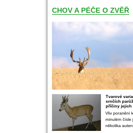
CHOV A PÉČE O ZVĚŘ
Tvarové variab
rnčích parůž
příčiny jejich
Vliv poranění k
minulém čísle 
několika autent