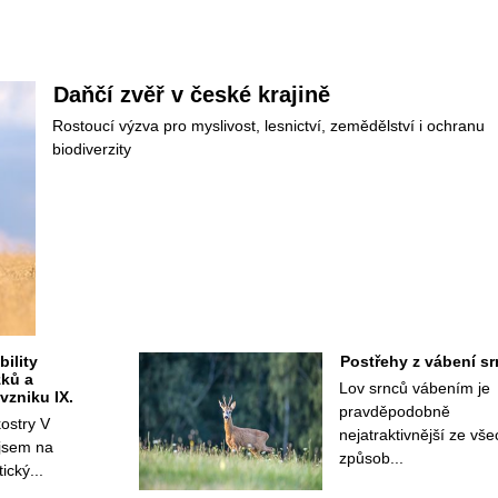
Daňčí zvěř v české krajině
Rostoucí výzva pro myslivost, lesnictví, zemědělství i ochranu 
biodiverzity
ility 
Postřehy z vábení s
ků a 
Lov srnců vábením je 
 vzniku IX.
pravděpodobně 
ostry V 
nejatraktivnější ze vše
jsem na 
způsob...
ický...