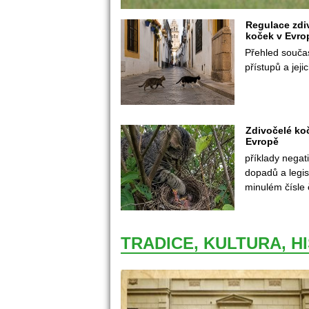
Regulace zdi
koček v Evro
Přehled souča
přístupů a jejic
Zdivočelé koč
Evropě
příklady negati
dopadů a legisl
minulém čísle 
TRADICE, KULTURA, H