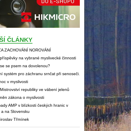
ŠÍ ČLÁNKY
ZA ZACHOVÁNÍ NOROVÁNÍ
příspěvky na vybrané myslivecké činnosti
 se se psem na dovolenou?
 systém pro záchranu srnčat při senoseči.
oc v myslivosti
Mistrovství republiky ve vábení jelenů
měn zákona o myslivosti
ady AMP v blízkosti českých hranic v 
a na Slovensku
iroslav Třmínek